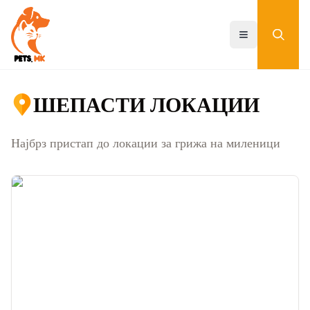
Skip
to
main
Toggle menu
content
ШЕПАСТИ ЛОКАЦИИ
Најбрз пристап до локации за грижа на миленици