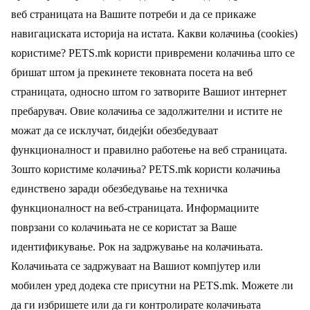
веб страницата на Вашите потреби и да се прикаже
навигациската историја на истата. Какви колачиња (cookies)
користиме? PETS.mk користи привремени колачиња што се
бришат штом ја прекинете тековната посета на веб
страницата, односно штом го затворите Вашиот интернет
пребарувач. Овие колачиња се задолжителни и истите не
можат да се исклучат, бидејќи обезбедуваат
функционалност и правилно работење на веб страницата.
Зошто користиме колачиња? PETS.mk користи колачиња
единствено заради обезбедување на техничка
функционалност на веб-страницата. Информациите
поврзани со колачињата не се користат за Ваше
идентификување. Рок на задржување на колачињата.
Колачињата се задржуваат на Вашиот компјутер или
мобилен уред додека сте присутни на PETS.mk. Можете ли
да ги избришете или да ги контролирате колачињата