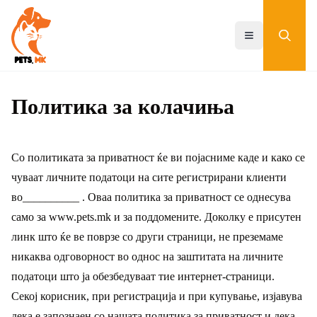
Skip
to
main
Toggle menu
content
Политика за колачиња
Со политиката за приватност ќе ви појасниме каде и како се
чуваат личните податоци на сите регистрирани клиенти
во__________ . Оваа политика за приватност се однесува
само за www.pets.mk и за поддомените. Доколку е присутен
линк што ќе ве поврзе со други страници, не преземаме
никаква одговорност во однос на заштитата на личните
податоци што ја обезбедуваат тие интернет-страници.
Секој корисник, при регистрација и при купување, изјавува
дека е запознаен со нашата политика за приватност и дека