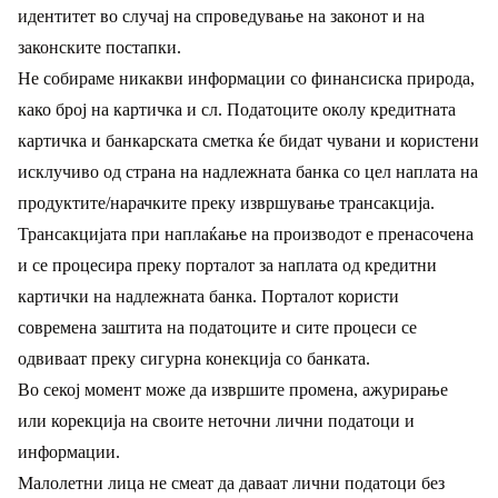
идентитет во случај на спроведување на законот и на
законските постапки.
Не собираме никакви информации со финансиска природа,
како број на картичка и сл. Податоците околу кредитната
картичка и банкарската сметка ќе бидат чувани и користени
исклучиво од страна на надлежната банка со цел наплата на
продуктите/нарачките преку извршување трансакција.
Трансакцијата при наплаќање на производот е пренасочена
и се процесира преку порталот за наплата од кредитни
картички на надлежната банка. Порталот користи
современа заштита на податоците и сите процеси се
одвиваат преку сигурна конекција со банката.
Во секој момент може да извршите промена, ажурирање
или корекција на своите неточни лични податоци и
информации.
Малолетни лица не смеат да даваат лични податоци без