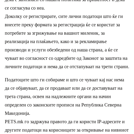
се согласува со неа.
Доколку се регистрирате, сите лични податоци што ќе ги
внесете преку формата за регистрација ќе се користат за
потребите за згрижување на вашиот миленик, за
реализација на плаќањето, како и за рекламирање
производи и услуги обезбедени од наша страна, а ќе се
чуваат во согласност со одредбите од Законот за заштита на
личните податоци и нема да се отстапуваат на трети страни.
Податоците што ги собираме и што се чуваат кај нас нема
да се објавуваат, да се продаваат или да се доставуваат на
трета страна, освен на надлежните органи на начин
определен со законските прописи на Република Северна
Македонија.
PETS.mk го задржува правото да ги користи IP-aдресите и
другите податоци на корисниците за откривање на нивниот