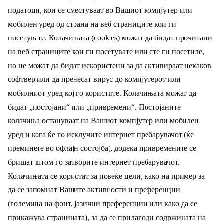
податоци, кои се сместуваат во Вашиот компјутер или
мобилен уред од страна на веб страниците кои ги
посетувате. Колачињата (cookies) можат да бидат прочитани
на веб страниците кои ги посетувате или сте ги посетиле,
но не можат да бидат искористени за да активираат некаков
софтвер или да пренесат вирус до компјутерот или
мобилниот уред кој го користите. Колачињата можат да
бидат „постојани“ или „привремени“. Постојаните
колачиња остануваат на Вашиот компјутер или мобилен
уред и кога ќе го исклучите интернет пребарувачот (ќе
преминете во офлајн состојба), додека привремените се
бришат штом го затворите интернет пребарувачот.
Колачињата се користат за повеќе цели, како на пример за
да се запомнат Вашите активности и преференции
(големина на фонт, јазични преференции или како да се
прикажува страницата), за да се прилагоди содржината на