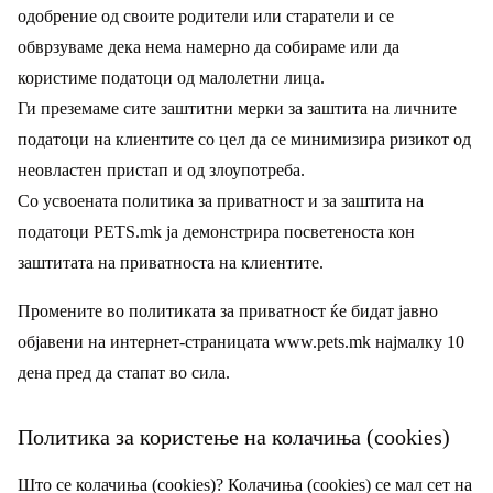
одобрение од своите родители или старатели и се
обврзуваме дека нема намерно да собираме или да
користиме податоци од малолетни лица.
Ги преземаме сите заштитни мерки за заштита на личните
податоци на клиентите со цел да се минимизира ризикот од
неовластен пристап и од злоупотреба.
Со усвоената политика за приватност и за заштита на
податоци PETS.mk ја демонстрира посветеноста кон
заштитата на приватноста на клиентите.
Промените во политиката за приватност ќе бидат јавно
објавени на интернет-страницатa www.pets.mk најмалку 10
дена пред да стапат во сила.
Политика за користење на колачиња (cookies)
Што се колачиња (cookies)? Колачиња (cookies) се мал сет на