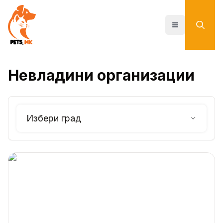
Skip
to
main
Toggle menu
content
Невладини организации
Избери град