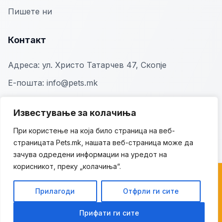
Пишете ни
Контакт
Адреса:
ул. Христо Татарчев 47, Скопје
Е-пошта:
info@pets.mk
Известување за колачиња
При користење на која било страница на веб-
страницата Pets.mk, нашата веб-страница може да
зачува одредени информации на уредот на
корисникот, преку „колачиња“.
© 2026 Pets.mk. Сите права се задржани.
Прилагоди
Отфрли ги сите
Политика за приватност
Политика за колачиња
Услови за користење
Прифати ги сите
поддржано од
zemi.mk