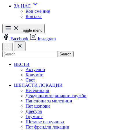
ЗА НАС
Кои сме ние
Контакт
Toggle menu
Facebook
Instagram
Search
ВЕСТИ
Актуелно
Колумни
Свет
ШЕПАСТИ ЛОКАЦИИ
Ветеринари
Дежурни ветеринарни служби
Пансиони за миленици
Пет шопови
Дресура
Груминг
Шетање на кучиња
Пет френдли локации