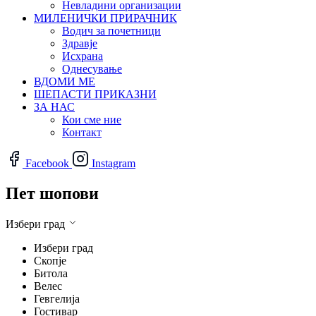
Невладини организации
МИЛЕНИЧКИ ПРИРАЧНИК
Водич за почетници
Здравје
Исхрана
Однесување
ВДОМИ МЕ
ШЕПАСТИ ПРИКАЗНИ
ЗА НАС
Кои сме ние
Контакт
Facebook
Instagram
Пет шопови
Избери град
Избери град
Скопје
Битола
Велес
Гевгелија
Гостивар