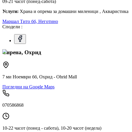
09-21 часот (понед-сабота)
Услуги:
Храна и опрема за домашни миленици , Акваристика
Маршал Тито бб, Неготино
Сподели :
Сирена, Охрид
7 ми Ноември бб, Охрид - Ohrid Mall
Погледни на Google Maps
070586868
10-22 часот (понед - сабота), 10-20 часот (недела)