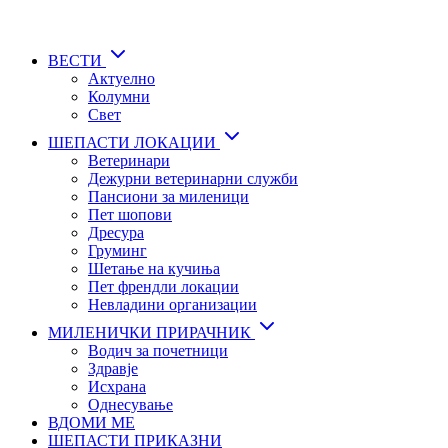
Skip
to
main
ВЕСТИ
content
Актуелно
Колумни
Свет
ШЕПАСТИ ЛОКАЦИИ
Ветеринари
Дежурни ветеринарни служби
Пансиони за миленици
Пет шопови
Дресура
Груминг
Шетање на кучиња
Пет френдли локации
Невладини организации
МИЛЕНИЧКИ ПРИРАЧНИК
Водич за почетници
Здравје
Исхрана
Однесување
ВДОМИ МЕ
ШЕПАСТИ ПРИКАЗНИ