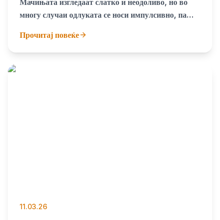
Мачињата изгледаат слатко и неодоливо, но во
многу случаи одлуката се носи импулсивно, па
затоа важно е да се размисли долгорочно
Прочитај повеќе
11.03.26