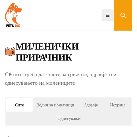
Skip
to
main
Toggle menu
content
МИЛЕНИЧКИ
ПРИРАЧНИК
Сè што треба да знаете за грижата, здравјето и
однесувањето на милениците
Сите
Водич за почетници
Здравје
Исхрана
Однесување