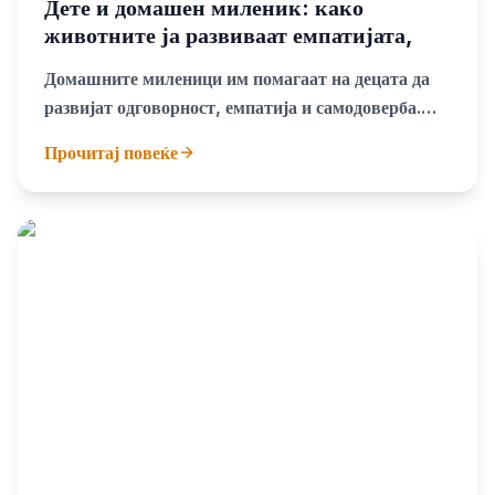
Дете и домашен миленик: како
животните ја развиваат емпатијата,
одговорноста и емоционалната зрелост
Домашните миленици им помагаат на децата да
развијат одговорност, емпатија и самодоверба.
Откријте како кучињата, мачките и другите
Прочитај повеќе
животни влијаат врз емоционалниот развој на
децата