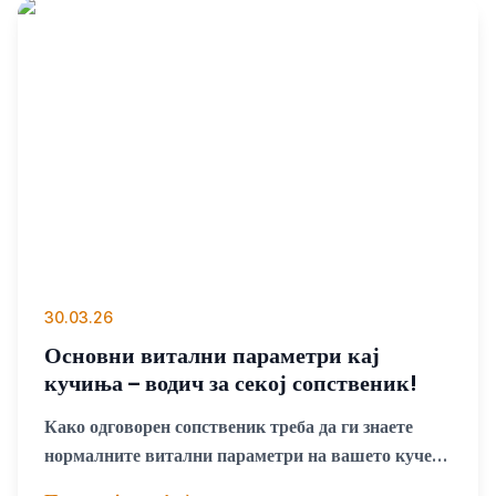
30.03.26
Основни витални параметри кај
кучиња – водич за секој сопственик!
Како одговорен сопственик треба да ги знаете
нормалните витални параметри на вашето куче
бидејќи токму тие се сигналот дека нешто не е во