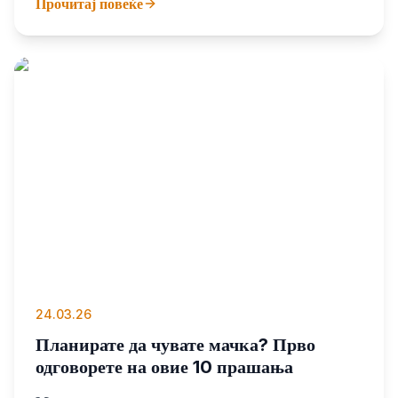
Прочитај повеќе
ред. Дишење, телесна температура, пулс, па сè до
бојата на непцата – ова се вредностите можат
навреме да ти покажат дали кучето е здраво или
има проблем
24.03.26
Планирате да чувате мачка? Прво
одговорете на овие 10 прашања