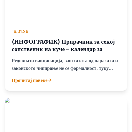
16.01.26
(ИНФОГРАФИК) Прирачник за секој
сопственик на куче – календар за
вакцинација, прочистување и
Редовната вакцинација, заштитата од паразити и
чипирање
законското чипирање не се формалност, туку
основа за здрав и безбеден живот на секое куче
Прочитај повеќе