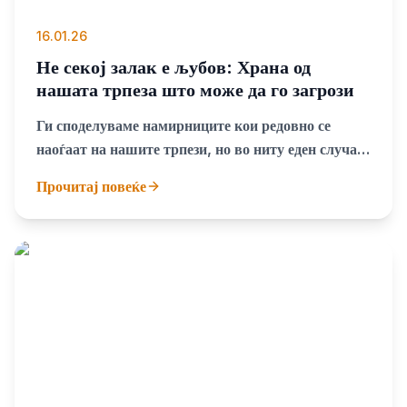
16.01.26
Не секој залак е љубов: Храна од
нашата трпеза што може да го загрози
животот на вашето куче
Ги споделуваме намирниците кои редовно се
наоѓаат на нашите трпези, но во ниту еден случај
не претставуваат храна за кучињата
Прочитај повеќе