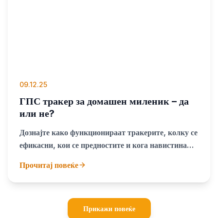
09.12.25
ГПС тракер за домашен миленик – да
или не?
Дознајте како функционираат тракерите, колку се
ефикасни, кои се предностите и кога навистина
вреди да се користат
Прочитај повеќе
Прикажи повеќе