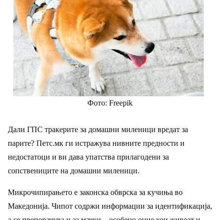
Фото: Freepik
Дали ГПС тракерите за домашни миленици вредат за
парите? Петс.мк ги истражува нивните предности и
недостатоци и ви дава упатства прилагодени за
сопствениците на домашни миленици.
Микрочипирањето е законска обврска за кучиња во
Македонија. Чипот содржи информации за идентификација,
а се препорачува и за мачки – особено оние кои живеат и