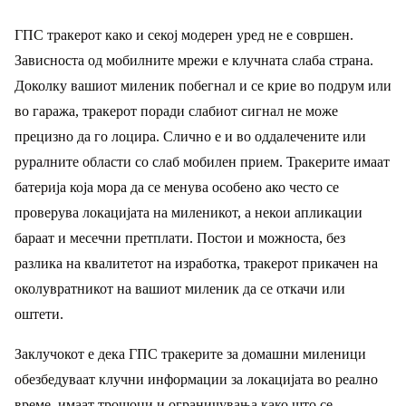
ГПС тракерот како и секој модерен уред не е совршен.
Зависноста од мобилните мрежи е клучната слаба страна.
Доколку вашиот миленик побегнал и се крие во подрум или
во гаража, тракерот поради слабиот сигнал не може
прецизно да го лоцира. Слично е и во оддалечените или
руралните области со слаб мобилен прием. Тракерите имаат
батерија која мора да се менува особено ако често се
проверува локацијата на миленикот, а некои апликации
бараат и месечни претплати. Постои и можноста, без
разлика на квалитетот на изработка, тракерот прикачен на
околувратникот на вашиот миленик да се откачи или
оштети.
Заклучокот е дека ГПС тракерите за домашни миленици
обезбедуваат клучни информации за локацијата во реално
време, имаат трошоци и ограничувања како што се