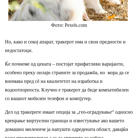
Фото: Pexels.com
Но, како и секој апарат, тракерот има и свои предности и
недостатоци.
Ќе почнеме од цената – постојат прифатливи варијанти,
особено преку онлајн страните за продажба, но мора да се
внимава пред сѐ на квалитетот на изработка и
водоотпорноста. Клучно е тракерот да биде компатибилен
со вашиот мобилен телефон и компјутер.
Дел од тракерите имаат опција за „гео-оградување“ односно
креирање виртуелни граници и известување ако вашето
домашно милениче ја напушти одредената област, давајќи
рани предупредувања за да спречите да избега.