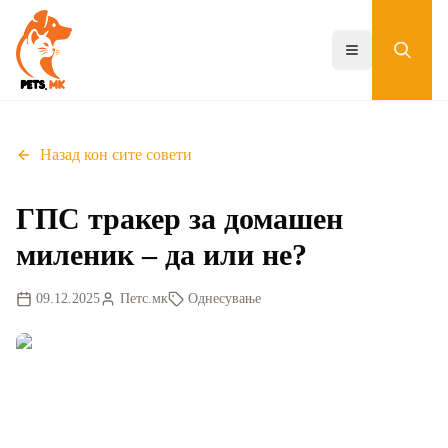
Skip
to
main
Toggle menu
content
Назад кон сите совети
ГПС тракер за домашен
миленик – да или не?
09.12.2025
Петс.мк
Однесување