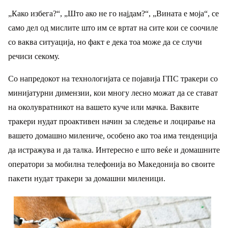
„Како избега?“, „Што ако не го најдам?“, „Вината е моја“, се
само дел од мислите што им се вртат на сите кои се соочиле
со ваква ситуација, но факт е дека тоа може да се случи
речиси секому.
Со напредокот на технологијата се појавија ГПС тракери со
минијатурни димензии, кои многу лесно можат да се стават
на околувратникот на вашето куче или мачка. Ваквите
тракери нудат проактивен начин за следење и лоцирање на
вашето домашно милениче, особено ако тоа има тенденција
да истражува и да талка. Интересно е што веќе и домашните
оператори за мобилна телефонија во Македонија во своите
пакети нудат тракери за домашни миленици.