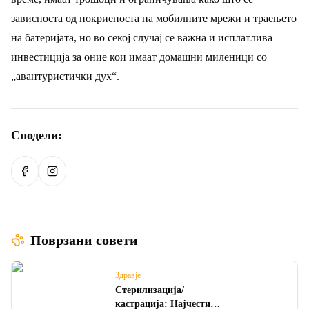
зависноста од покриеноста на мобилните мрежи и траењето
на батеријата, но во секој случај се важна и исплатлива
инвестиција за оние кои имаат домашни миленици со
„авантуристички дух“.
Сподели:
Сподели на Facebook
Сподели на Instagram
Поврзани совети
Здравје
Стерилизација/
кастрација: Најчести