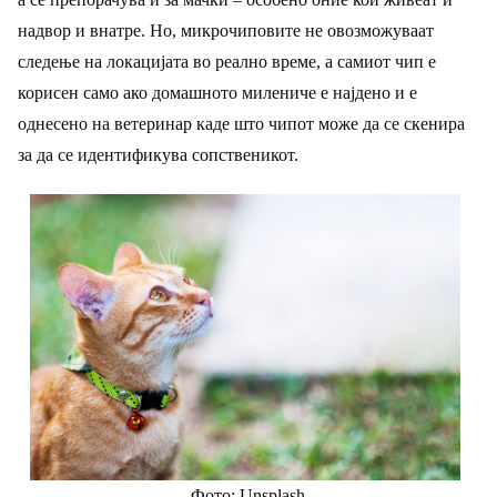
надвор и внатре. Но, микрочиповите не овозможуваат
следење на локацијата во реално време, а самиот чип е
корисен само ако домашното милениче е најдено и е
однесено на ветеринар каде што чипот може да се скенира
за да се идентификува сопственикот.
Фото: Unsplash