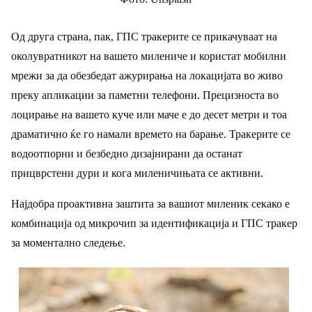
Од друга страна, пак, ГПС тракерите се прикачуваат на
околувратникот на вашето милениче и користат мобилни
мрежи за да обезбедат ажурирања на локацијата во живо
преку апликации за паметни телефони. Прецизноста во
лоцирање на вашето куче или маче е до десет метри и тоа
драматично ќе го намали времето на барање. Тракерите се
водоотпорни и безбедно дизајнирани да останат
прицврстени дури и кога миленичињата се активни.
Најдобра проактивна заштита за вашиот миленик секако е
комбинација од микрочип за идентификација и ГПС тракер
за моментално следење.