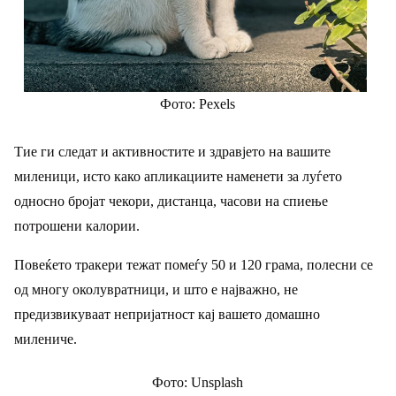
Фото: Pexels
Тие ги следат и активностите и здравјето на вашите
миленици, исто како апликациите наменети за луѓето
односно бројат чекори, дистанца, часови на спиење
потрошени калории.
Повеќето тракери тежат помеѓу 50 и 120 грама, полесни се
од многу околувратници, и што е најважно, не
предизвикуваат непријатност кај вашето домашно
милениче.
Фото: Unsplash