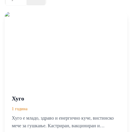
Хуго
1 година
Хуго е младо, здраво и енергично куче, вистинско
мече за гушкање. Кастриран, вакциниран и