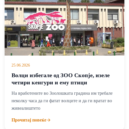
25.06.2026
Волци избегале од ЗОО Скопје, изеле
четири кенгури и ему птици
На вработените во Зоолошката градина им требале
неколку часа да ги фатат волците и да ги вратат во
живеалиштето
Прочитај повеќе