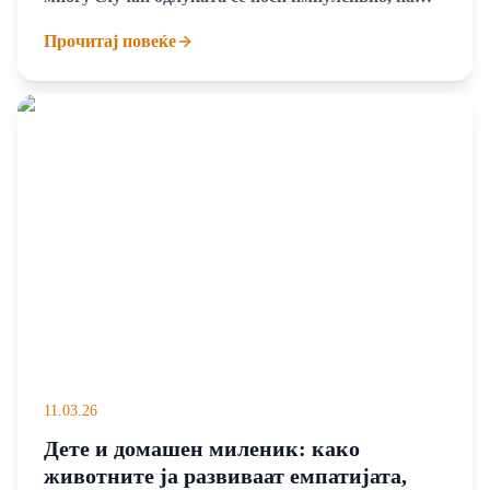
затоа важно е да се размисли долгорочно
Прочитај повеќе
11.03.26
Дете и домашен миленик: како
животните ја развиваат емпатијата,