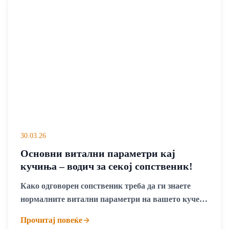
30.03.26
Основни витални параметри кај
кучиња – водич за секој сопственик!
Како одговорен сопственик треба да ги знаете
нормалните витални параметри на вашето куче
бидејќи токму тие се сигналот дека нешто не е во
Прочитај повеќе
ред. Дишење, телесна температура, пулс, па сè до