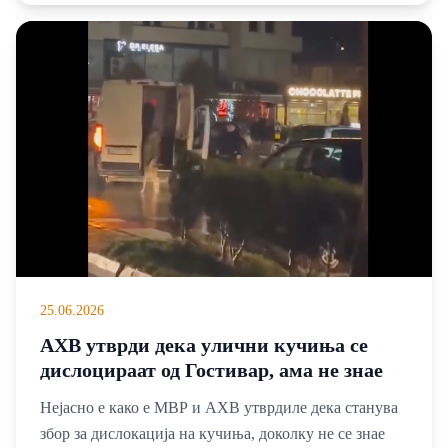
25.06.2026
АХВ утврди дека улични кучиња се
дислоцираат од Гостивар, ама не знае
каде завршиле?!
Нејасно е како е МВР и АХВ утврдиле дека станува
збор за дислокација на кучиња, доколку не се знае