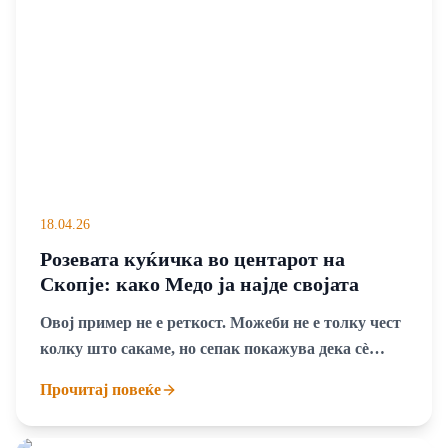
18.04.26
Розевата куќичка во центарот на
Скопје: како Медо ја најде својата
среќа во „Телеком“
Овој пример не е реткост. Можеби не е толку чест
колку што сакаме, но сепак покажува дека сѐ
уште постојат хумани луѓе, љубители на животни,
Прочитај повеќе
но и одговорни компании