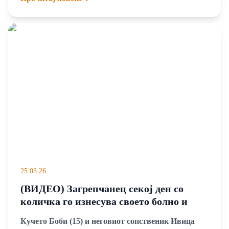
си го најде својот дом во дрогеријата ДМ
25.03.26
(ВИДЕО) Загрепчанец секој ден со
количка го изнесува своето болно и
старо куче: „Боби ми е сѐ на светот“
Кучето Боби (15) и неговиот сопственик Ивица