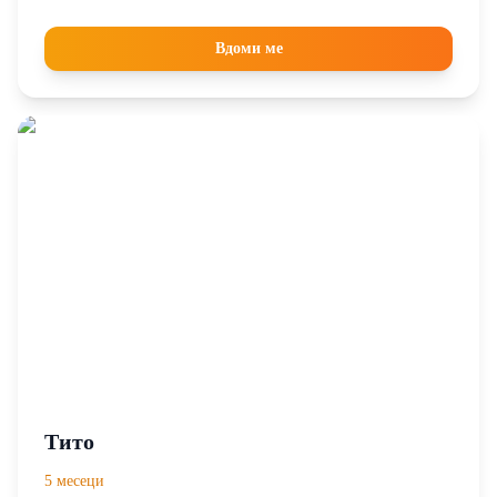
прочистен од паразити. По хуманиот третман во
Хачико, активистите се обидеа да го вдомат во
Вдоми ме
странство но, бидејќи беше улично куче предолго
време, Хуго стана протективен кон својата храна.
Хуго е одличен избор за активен поединец или
семејство без мали деца,...
Тито
5 месеци