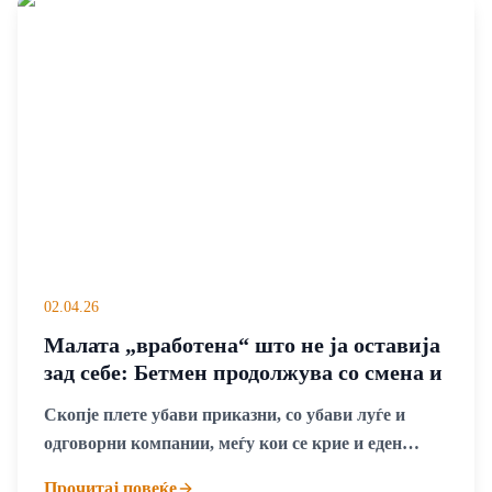
02.04.26
Малата „вработена“ што не ја оставија
зад себе: Бетмен продолжува со смена и
во новиот маркет на ДМ
Скопје плете убави приказни, со убави луѓе и
одговорни компании, меѓу кои се крие и еден
Бетмен, кој со својата упорност и инает, успева да
Прочитај повеќе