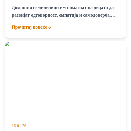
одговорноста и емоционалната зрелост
Домашните миленици им помагаат на децата да
развијат одговорност, емпатија и самодоверба.
Откријте како кучињата, мачките и другите
Прочитај повеќе
животни влијаат врз емоционалниот развој на
децата
16.01.26