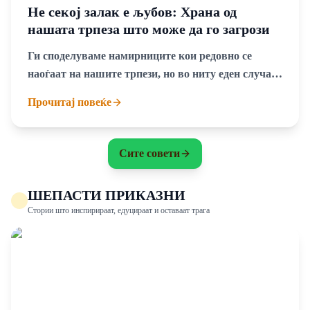
Не секој залак е љубов: Храна од
нашата трпеза што може да го загрози
животот на вашето куче
Ги споделуваме намирниците кои редовно се
наоѓаат на нашите трпези, но во ниту еден случај
не претставуваат храна за кучињата
Прочитај повеќе
Сите совети
ШЕПАСТИ ПРИКАЗНИ
Стории што инспирираат, едуцираат и оставаат трага