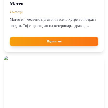
Матео
4 месеци
Матео е 4-месечно пргаво и весело кутре во потрага
по дом. Тој е прегледан од ветеринар, здрав е,
прочистен и вакциниран. Матео ќе ви пружи голема
љубов и радост во семејството!
Вдоми ме