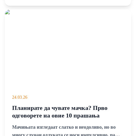
бојата на непцата – ова се вредностите можат
навреме да ти покажат дали кучето е здраво или
има проблем
24.03.26
Планирате да чувате мачка? Прво
одговорете на овие 10 прашања
Мачињата изгледаат слатко и неодоливо, но во
многу случаи одлуката се носи импулсивно, па