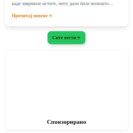
каде завршиле истите, ниту дали биле воопшто
дислоцирани
Прочитај повеќе
Сите вести
Спонзорирано