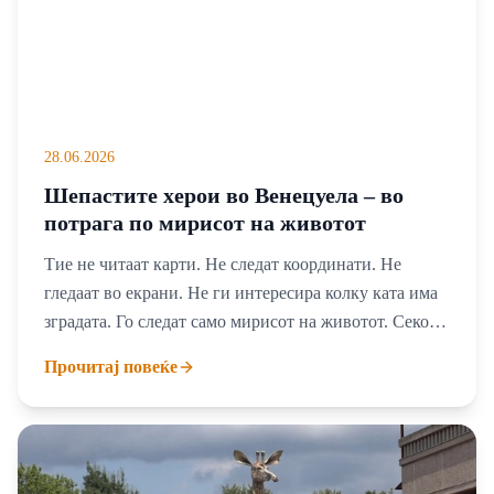
28.06.2026
Шепастите херои во Венецуела – во
потрага по мирисот на животот
Тие не читаат карти. Не следат координати. Не
гледаат во екрани. Не ги интересира колку ката има
зградата. Го следат само мирисот на животот. Секое
нивно лаење над урнатините е знак дека некаде под
Прочитај повеќе
стотиците тони бетон сè уште чука срце на
преживеан