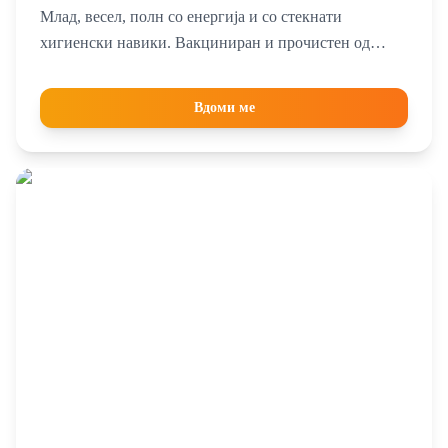
Млад, весел, полн со енергија и со стекнати
хигиенски навики. Вакциниран и прочистен од
паразити. Сака да игра, да трча, да се гушка и да
добива многу љубов… А најмногу од се’ да има свој
Вдоми ме
човек и свој дом засекогаш. Ако бараш најверен и
смешен другар со топло срце и за игра, другар кој
ќе...