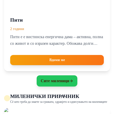
Пити
2 години
Пити е е вистинска енергична дама – активна, полна
со живот и со изразен карактер. Обожава долги
прошетки, трчање и играње со часови.
Однесувањето на поводник ѝ е одлично. Поради
Вдоми ме
нејзината доминантна природа, на Пити ѝ треба
посветен вдомувач со искуство со доминантни раси.
Најдобро би ѝ одговарало да биде единствен
Сите миленици
миленик во домот.
МИЛЕНИЧКИ ПРИРАЧНИК
Сè што треба да знаете за грижата, здравјето и однесувањето на милениците