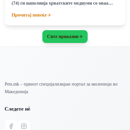
(74) ги наполнија хрватските медиуми со оваа
емотивна сторија која говори за една посебна
Прочитај повеќе
приврзаност меѓу еден човек и куче
Сите приказни
Pets.mk – првиот специјализиран портал за миленици во
Македонија
Следете нѐ