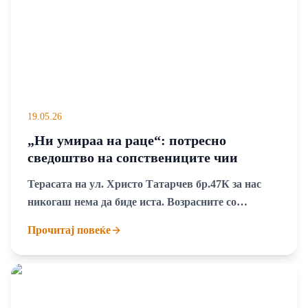
19.05.26
„Ни умираа на раце“: потресно
сведоштво на сопствениците чии
миленици угинаа од отров во Расадник
Терасата на ул. Христо Татарчев бр.47К за нас
никогаш нема да биде иста. Возрасните со
дечињата ќе ја поминуваат со страв, а нас ќе нѐ
Прочитај повеќе
потсетува дека токму на ова место несовесен
граѓанин ни уби членови на две семејства