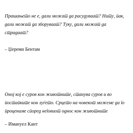
Прашањето не е, дали можат да расудуваат? Ниту, пак,
дали можат да зборуваат? Туку, дали можат да
страдаат?
– Џереми Бентам
Оној кој е суров кон животните, станува суров и во
постапките кон луѓето. Срцето на човекот можеме да го
процениме според неговиот однос кон животните
– Имануел Кант