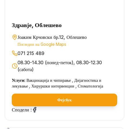
Здравје, Облешево
Јоаким Крчовски бр.12, Облешево
Погледни на Google Maps
071 215 489
08.30-14.30 (понед-петок), 08.30-12.30
(сабота)
Услуги:
Вакцинација и чипирање , Дијагностика и
лекување , Хируршки интервенции , Стоматологија
Фејсбук
Сподели :