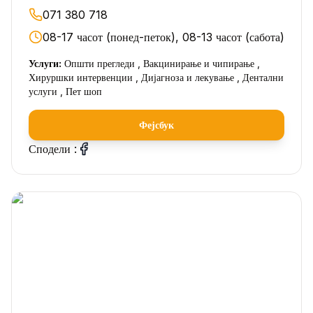
071 380 718
08-17 часот (понед-петок), 08-13 часот (сабота)
Услуги:
Општи прегледи , Вакцинирање и чипирање ,
Хируршки интервенции , Дијагноза и лекување , Дентални
услуги , Пет шоп
Фејсбук
Сподели :