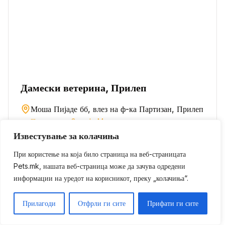
Дамески ветерина, Прилеп
Моша Пијаде бб, влез на ф-ка Партизан, Прилеп
Погледни на Google Maps
Известување за колачиња
071 211 489
08.30-21.30 часот (понед-петок), 10-16 часот
При користење на која било страница на веб-страницата
(сабота), 11-13 часот (недела)
Pets.mk, нашата веб-страница може да зачува одредени
информации на уредот на корисникот, преку „колачиња“.
др. Панче Дамески
Услуги:
Дијагностика , Лабораторија , Хируршки
Прилагоди
Отфрли ги сите
Прифати ги сите
интервенции , Вакцинација и чипирање , Лабораторија