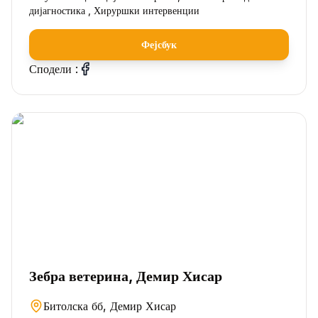
дијагностика , Хируршки интервенции
Фејсбук
Сподели :
Зебра ветерина, Демир Хисар
Битолска бб, Демир Хисар