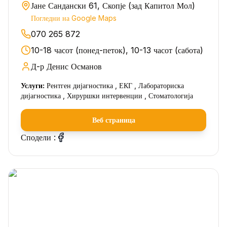
Јане Сандански 61, Скопје (зад Капитол Мол)
Погледни на Google Maps
070 265 872
10-18 часот (понед-петок), 10-13 часот (сабота)
Д-р Денис Османов
Услуги:
Рентген дијагностика , ЕКГ , Лабораториска
дијагностика , Хируршки интервенции , Стоматологија
Веб страница
Сподели :