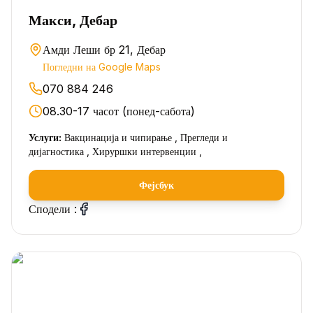
Макси, Дебар
Амди Леши бр 21, Дебар
Погледни на Google Maps
070 884 246
08.30-17 часот (понед-сабота)
Услуги:
Вакцинација и чипирање , Прегледи и
дијагностика , Хируршки интервенции ,
Фејсбук
Сподели :