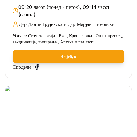
09-20 часот (понед - петок), 09-14 часот
(сабота)
Д-р Данче Грујевска и д-р Марјан Ниновски
Услуги:
Стоматологија , Ехо , Крвна слика , Општ преглед,
вакцинација, чипирање , Аптека и пет шоп
Фејсбук
Сподели :