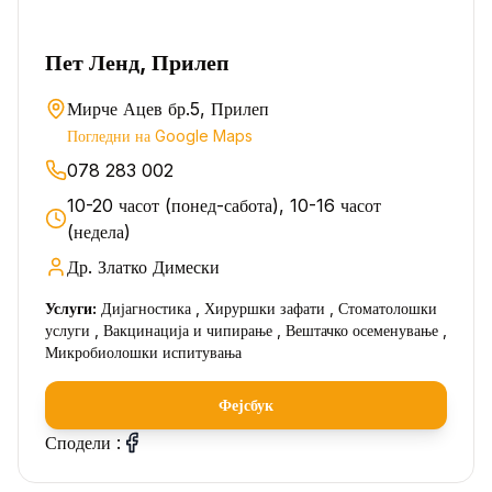
Пет Ленд, Прилеп
Мирче Ацев бр.5, Прилеп
Погледни на Google Maps
078 283 002
10-20 часот (понед-сабота), 10-16 часот
(недела)
Др. Златко Димески
Услуги:
Дијагностика , Хируршки зафати , Стоматолошки
услуги , Вакцинација и чипирање , Вештачко осеменување ,
Микробиолошки испитувања
Фејсбук
Сподели :