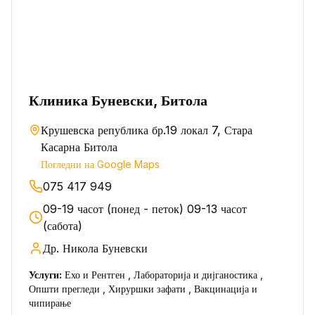
Клиника Буневски, Битола
Крушевска република бр.19 локал 7, Стара
Касарна Битола
Погледни на Google Maps
075 417 949
09-19 часот (понед - петок) 09-13 часот
(сабота)
Др. Никола Буневски
Услуги:
Ехо и Рентген , Лабораторија и дијганостика ,
Општи прегледи , Хируршки зафати , Вакцинација и
чипирање