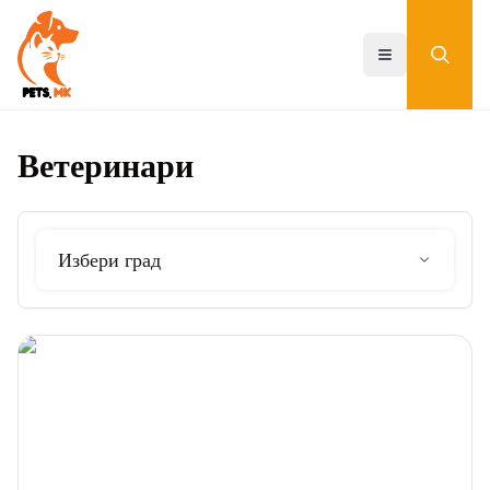
Skip
to
main
Toggle menu
content
Ветеринари
Избери град