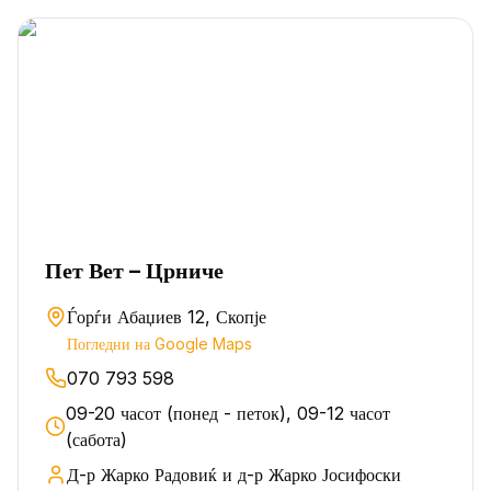
Пет Вет – Црниче
Ѓорѓи Абаџиев 12, Скопје
Погледни на Google Maps
070 793 598
09-20 часот (понед - петок), 09-12 часот
(сабота)
Д-р Жарко Радовиќ и д-р Жарко Јосифоски