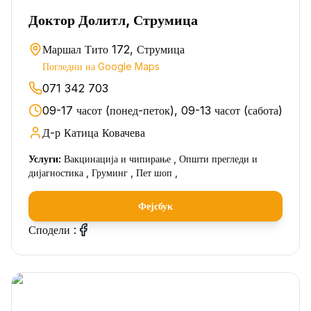
Доктор Долитл, Струмица
Маршал Тито 172, Струмица
Погледни на Google Maps
071 342 703
09-17 часот (понед-петок), 09-13 часот (сабота)
Д-р Катица Ковачева
Услуги:
Вакцинација и чипирање , Општи прегледи и
дијагностика , Груминг , Пет шоп ,
Фејсбук
Сподели :