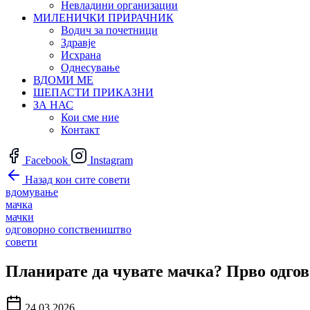
Невладини организации
МИЛЕНИЧКИ ПРИРАЧНИК
Водич за почетници
Здравје
Исхрана
Однесување
ВДОМИ МЕ
ШЕПАСТИ ПРИКАЗНИ
ЗА НАС
Кои сме ние
Контакт
Facebook
Instagram
Назад кон сите совети
вдомување
мачка
мачки
одговорно сопствеништво
совети
Планирате да чувате мачка? Прво одгов
24.03.2026