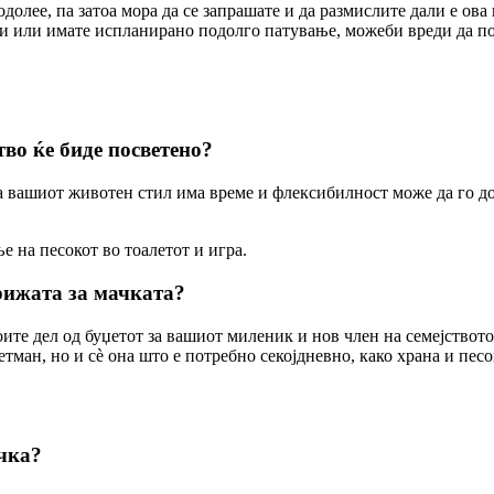
долее, па затоа мора да се запрашате и да размислите дали е ова
ти или имате испланирано подолго патување, можеби вреди да поч
тво ќе биде посветено?
ка вашиот животен стил има време и флексибилност може да го д
е на песокот во тоалетот и игра.
грижата за мачката?
воите дел од буџетот за вашиот миленик и нов член на семејство
тман, но и сѐ она што е потребно секојдневно, како храна и песо
ачка?