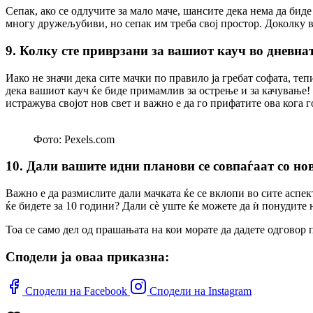
Сепак, ако се одлучите за мало маче, шансите дека нема да би
многу дружељубиви, но сепак им треба свој простор. Доколку в
9. Колку сте приврзани за вашиот кауч во дневна
Иако не значи дека сите мачки по правило ја гребат софата, те
дека вашиот кауч ќе биде примамлив за острење и за качување!
истражува својот нов свет и важно е да го прифатите ова кога г
Фото: Pexels.com
10. Дали вашите идни планови се совпаѓаат со но
Важно е да размислите дали мачката ќе се вклопи во сите аспект
ќе бидете за 10 години? Дали сè уште ќе можете да ѝ понудите 
Тоа се само дел од прашањата на кои морате да дадете одговор 
Сподели ја оваа приказна:
Сподели на Facebook
Сподели на Instagram