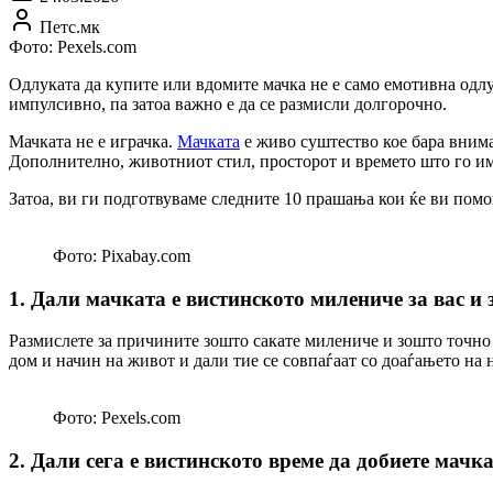
Петс.мк
Фото: Pexels.com
Одлуката да купите или вдомите мачка не е само емотивна одлу
импулсивно, па затоа важно е да се размисли долгорочно.
Мачката не е играчка.
Мачката
е живо суштество кое бара внима
Дополнително, животниот стил, просторот и времето што го има
Затоа, ви ги подготвуваме следните 10 прашања кои ќе ви пом
Фото: Pixabay.com
1. Дали мачката е вистинското милениче за вас и
Размислете за причините зошто сакате милениче и зошто точно 
дом и начин на живот и дали тие се совпаѓаат со доаѓањето на 
Фото: Pexels.com
2. Дали сега е вистинското време да добиете мачк