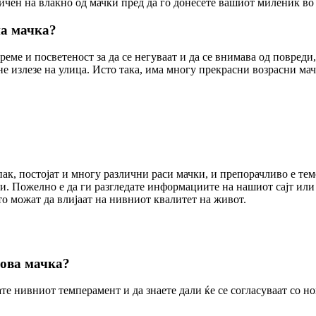
гичен на влакно од мачки пред да го донесете вашиот миленик во
на мачка?
еме и посветеност за да се негуваат и да се внимава од повреди,
 не излезе на улица. Исто така, има многу прекрасни возрасни м
ак, постојат и многу различни раси мачки, и препорачливо е теме
. Пожелно е да ги разгледате информациите на нашиот сајт или 
о можат да влијаат на нивниот квалитет на живот.
нова мачка?
вате нивниот темперамент и да знаете дали ќе се согласуваат со