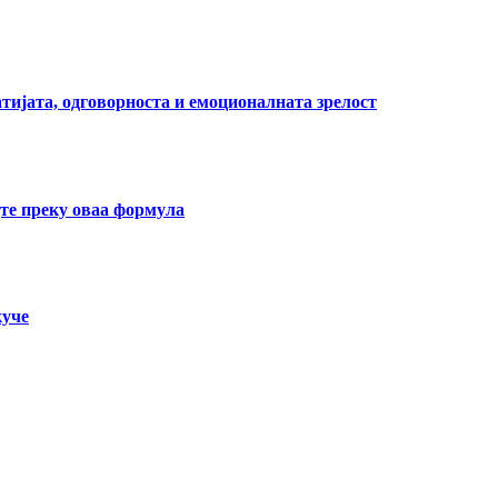
тијата, одговорноста и емоционалната зрелост
јте преку оваа формула
куче