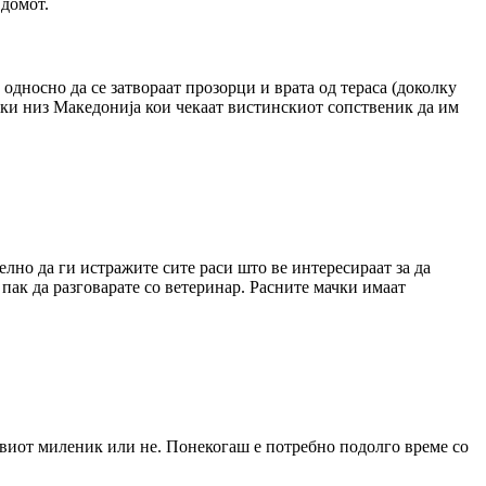
 домот.
 односно да се затвораат прозорци и врата од тераса (доколку
ачки низ Македонија кои чекаат вистинскиот сопственик да им
лно да ги истражите сите раси што ве интересираат за да
пак да разговарате со ветеринар. Расните мачки имаат
 новиот миленик или не. Понекогаш е потребно подолго време со