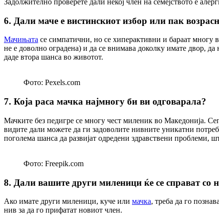
Задолжително проверете дали некој член на семејството е алер
6. Дали маче е вистинскиот избор или пак возрас
Мачињата
се симпатични, но се хиперактивни и бараат многу вр
не е доволно оградена) и да се внимава доколку имате двор, да
даде втора шанса во животот.
Фото: Pexels.com
7. Која раса мачка најмногу би ви одговарала?
Мачките без педигре се многу чест миленик во Македонија. Сеп
видите дали можете да ги задоволите нивните уникатни потреби
поголема шанса да развијат одредени здравствени проблеми, шт
Фото: Freepik.com
8. Дали вашите други миленици ќе се справат со 
Ако имате други миленици, куче или
мачка
, треба да го позна
нив за да го прифатат новиот член.