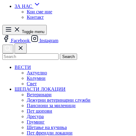
ЗА НАС
Кои сме ние
Контакт
Toggle menu
Facebook
Instagram
Search
ВЕСТИ
Актуелно
Колумни
Свет
ШЕПАСТИ ЛОКАЦИИ
Ветеринари
Дежурни ветеринарни служби
Пансиони за миленици
Пет шопови
Дресура
Груминг
Шетање на кучиња
Пет френдли локации