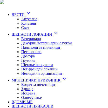
Skip
to
main
ВЕСТИ
content
Актуелно
Колумни
Свет
ШЕПАСТИ ЛОКАЦИИ
Ветеринари
Дежурни ветеринарни служби
Пансиони за миленици
Пет шопови
Дресура
Груминг
Шетање на кучиња
Пет френдли локации
Невладини организации
МИЛЕНИЧКИ ПРИРАЧНИК
Водич за почетници
Здравје
Исхрана
Однесување
ВДОМИ МЕ
ШЕПАСТИ ПРИКАЗНИ