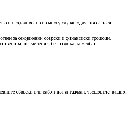
тко и неодоливо, но во многу случаи одлуката се носи
готвен за секојдневни обврски и финансиски трошоци.
отвено за нов миленик, без разлика на желбата.
јдневните обврски или работниот ангажман, трошоците, вашиот