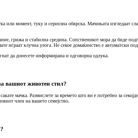
ка или момент, туку и сериозна обврска. Мачињата изгледаат сла
ние, грижа и стабилна средина. Сопственикот мора да биде под
те играат клучна улога. Не секое домаќинство е автоматски подг
огнат да донесете информирана и одговорна одлука.
 за вашиот животен стил?
сакате мачка. Размислете за времето што ви е потребно за секо
новиот член на вашето семејство.
а?