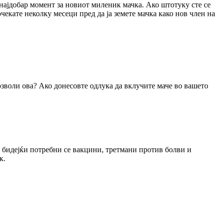
 најдобар момент за новиот миленик мачка. Ако штотуку сте се
екате неколку месеци пред да ја земете мачка како нов член на
озволи ова? Ако донесовте одлука да вклучите маче во вашето
то бидејќи потребни се вакцини, третмани против болви и
к.