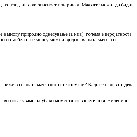
да го гледаат како опасност или ривал. Мачките можат да бидат
е е многу природно однесување за нив), голема е веројатноста
ни на мебелот се многу можни, додека вашата мачка го
 грижи за вашата мачка кога сте отсутни? Каде се надевате дека
ле – ви посакуваме најубави моменти со вашете ново милениче!