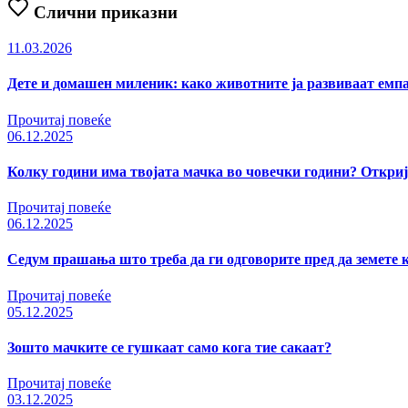
Слични приказни
11.03.2026
Дете и домашен миленик: како животните ја развиваат емпа
Прочитај повеќе
06.12.2025
Колку години има твојата мачка во човечки години? Откри
Прочитај повеќе
06.12.2025
Седум прашања што треба да ги одговорите пред да земете 
Прочитај повеќе
05.12.2025
Зошто мачките се гушкаат само кога тие сакаат?
Прочитај повеќе
03.12.2025