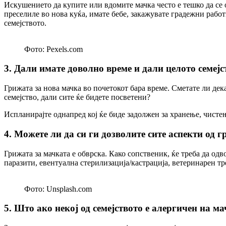
Искушението да купите или вдомите мачка често е тешко да се о
преселиле во нова куќа, имате бебе, закажувате градежни рабо
семејството.
Фото: Pexels.com
3. Дали имате доволно време и дали целото семејс
Грижата за нова мачка во почетокот бара време. Сметате ли де
семејство, дали сите ќе бидете посветени?
Испланирајте однапред кој ќе биде задолжен за хранење, чистењ
4. Можете ли да си ги дозволите сите аспекти од 
Грижата за мачката е обврска. Како сопственик, ќе треба да од
паразити, евентуална стерилизација/кастрација, ветеринарен тре
Фото: Unsplash.com
5. Што ако некој од семејството е алергичен на м