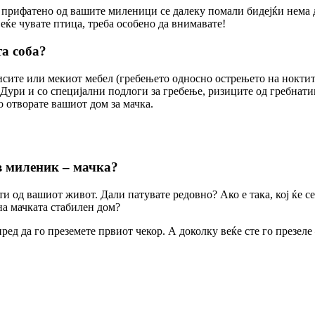
де прифатено од вашите миленици се далеку помали бидејќи нема 
еќе чувате птица, треба особено да внимавате!
та соба?
писите или мекиот мебел (гребењето односно острењето на ноктит
 Дури и со специјални подлоги за гребење, ризиците од гребнати
о отворате вашиот дом за мачка.
в миленик – мачка?
и од вашиот живот. Дали патувате редовно? Ако е така, кој ќе се
на мачката стабилен дом?
пред да го преземете првиот чекор. А доколку веќе сте го презе