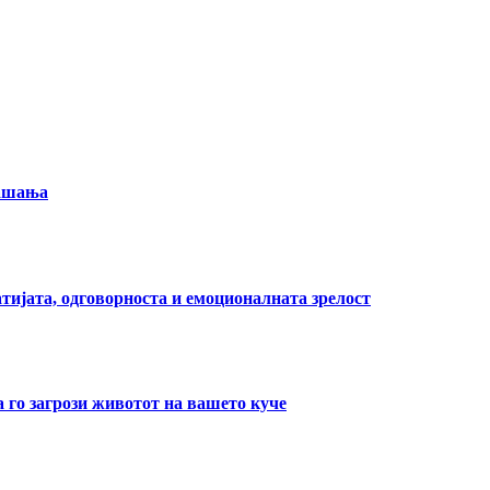
рашања
тијата, одговорноста и емоционалната зрелост
а го загрози животот на вашето куче