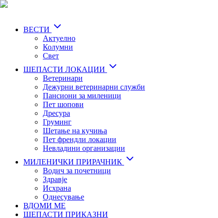
Skip
to
main
ВЕСТИ
content
Актуелно
Колумни
Свет
ШЕПАСТИ ЛОКАЦИИ
Ветеринари
Дежурни ветеринарни служби
Пансиони за миленици
Пет шопови
Дресура
Груминг
Шетање на кучиња
Пет френдли локации
Невладини организации
МИЛЕНИЧКИ ПРИРАЧНИК
Водич за почетници
Здравје
Исхрана
Однесување
ВДОМИ МЕ
ШЕПАСТИ ПРИКАЗНИ