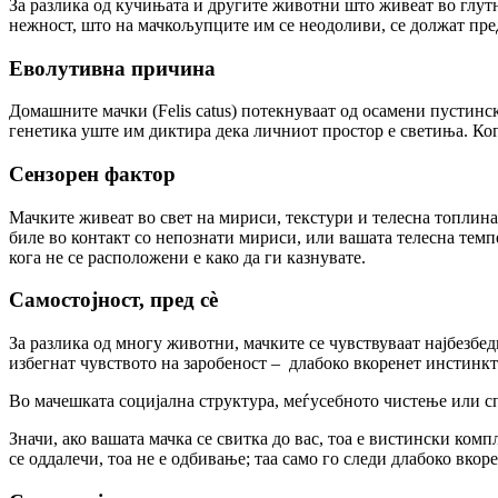
За разлика од кучињата и другите животни што живеат во глут
нежност, што на мачкољупците им се неодоливи, се должат пре
Еволутивна причина
Домашните мачки (Felis catus) потекнуваат од осамени пустинск
генетика уште им диктира дека личниот простор е светиња. Кога 
Сензорен фактор
Мачките живеат во свет на мириси, текстури и телесна топлина
биле во контакт со непознати мириси, или вашата телесна темп
кога не се расположени е како да ги казнувате.
Самостојност, пред сè
За разлика од многу животни, мачките се чувствуваат најбезбед
избегнат чувството на заробеност – длабоко вкоренет инстинк
Во мачешката социјална структура, меѓусебното чистење или спи
Значи, ако вашата мачка се свитка до вас, тоа е вистински компл
се оддалечи, тоа не е одбивање; таа само го следи длабоко вко