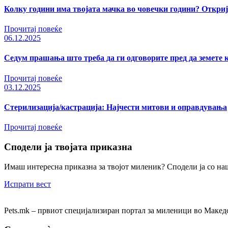
Колку години има твојата мачка во човечки години? Откри
Прочитај повеќе
06.12.2025
Седум прашања што треба да ги одговорите пред да земете 
Прочитај повеќе
03.12.2025
Стерилизација/кастрација: Најчести митови и оправдувања
Прочитај повеќе
Сподели ја твојата приказна
Имаш интересна приказна за твојот миленик? Сподели ја со на
Испрати вест
Pets.mk – првиот специјализиран портал за миленици во Макед