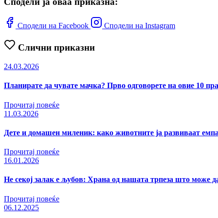
Сподели ја оваа приказна:
Сподели на Facebook
Сподели на Instagram
Слични приказни
24.03.2026
Планирате да чувате мачка? Прво одговорете на овие 10 п
Прочитај повеќе
11.03.2026
Дете и домашен миленик: како животните ја развиваат емпа
Прочитај повеќе
16.01.2026
Не секој залак е љубов: Храна од нашата трпеза што може д
Прочитај повеќе
06.12.2025