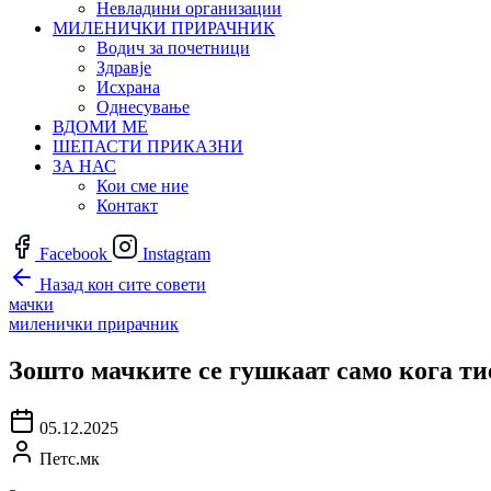
Невладини организации
МИЛЕНИЧКИ ПРИРАЧНИК
Водич за почетници
Здравје
Исхрана
Однесување
ВДОМИ МЕ
ШЕПАСТИ ПРИКАЗНИ
ЗА НАС
Кои сме ние
Контакт
Facebook
Instagram
Назад кон сите совети
мачки
миленички прирачник
Зошто мачките се гушкаат само кога ти
05.12.2025
Петс.мк