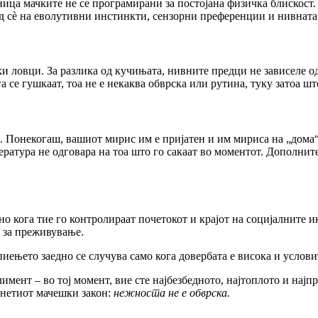
ница мачките не се програмирани за постојана физичка блискост
д сè на еволутивни инстинкти, сензорни преференции и нивната 
и ловци. За разлика од кучињата, нивните предци не зависеле од
се гушкаат, тоа не е некаква обврска или рутина, туку затоа што
. Понекогаш, вашиот мирис им е пријатен и им мириса на „дома“ 
ература не одговара на тоа што го сакаат во моментот. Дополни
но кога тие го контролираат почетокот и крајот на социјалните 
т за преживување.
ењето заедно се случува само кога довербата е висока и условите
имент – во тој момент, вие сте најбезбедното, најтоплото и најпр
ренетиот мачешки закон:
нежноста не е обврска.