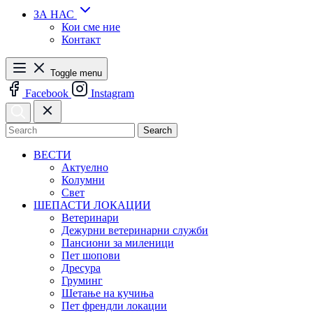
ЗА НАС
Кои сме ние
Контакт
Toggle menu
Facebook
Instagram
Search
ВЕСТИ
Актуелно
Колумни
Свет
ШЕПАСТИ ЛОКАЦИИ
Ветеринари
Дежурни ветеринарни служби
Пансиони за миленици
Пет шопови
Дресура
Груминг
Шетање на кучиња
Пет френдли локации