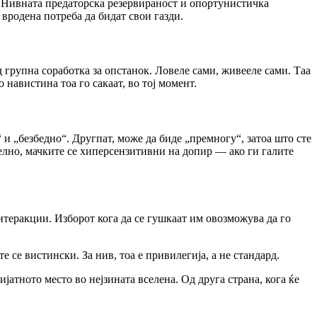
. Нивната предаторска резервираност и опортунистичка
вродена потреба да бидат свои газди.
 групна соработка за опстанок. Ловеле сами, живееле сами. Таа
 навистина тоа го сакаат, во тој момент.
и „безбедно“. Другпат, може да биде „премногу“, затоа што сте
телно, мачките се хиперсензитивни на допир — ако ги галите
интеракции. Изборот кога да се гушкаат им овозможува да го
 се вистински. За нив, тоа е привилегија, а не стандард.
ијатното место во нејзината вселена. Од друга страна, кога ќе