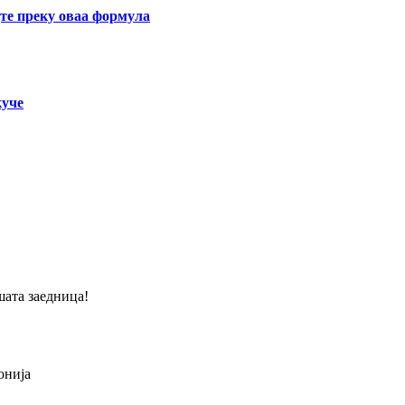
јте преку оваа формула
куче
шата заедница!
онија