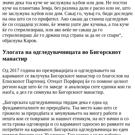
значи дека тоа куче не заслужува љубов или дом. Не постои
куче на планетава Земја, без разлика дали е расно или не, што
не заслужува љубов или дом. Сакај го, чувај го, биди доследен
на она што си го прифатил. Ако сакаш да станеш одгледувач
ќе си создадеш услови, ќе земеш уште две кучиња, а тоа куче
ќе го стерилизираш, или ако веќе не сакаш да го
стерилизираш ,ќе го држиш под страна за да не се спари“,
објаснува Каров.
Улогата на одгледувачницата во Бигорскиот
манастир
Од 2017 година во презервацијата и одгледувањето на
караманот се вклучува Бигорскиот манастир со благослов на
Епископот Партениј. Отецот Порфириј ќе го помине целиот
регион каде што ќе ги заведе и анализира сите единки кои ги
наоѓа, а дел ги симнува во Бигорскиот манастир.
„Бигорската одгледувачница тврдам дека е една од
фундаменталните во преродбата. Тоа место како што се
грижело за преродбата и зачувувањето на многу работи и
нешта кои се поврзани за нашиот етникум, на ист начин и со
иста грижа одговорија и со караманот односно во рамките на
потребите на караманот. Бигорската одгледувачница во еден
момент броеше над 20 единки. Тие кучиња се во работна