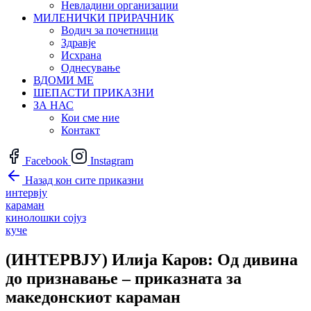
Невладини организации
МИЛЕНИЧКИ ПРИРАЧНИК
Водич за почетници
Здравје
Исхрана
Однесување
ВДОМИ МЕ
ШЕПАСТИ ПРИКАЗНИ
ЗА НАС
Кои сме ние
Контакт
Facebook
Instagram
Назад кон сите приказни
интервју
караман
кинолошки сојуз
куче
(ИНТЕРВЈУ) Илија Каров: Од дивина
до признавање – приказната за
македонскиот караман