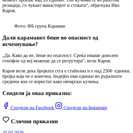
релација, го чуваат манастирот и стоката“, објаснува Ико
Каров.
Фото: ФБ група Караман
Дали караманот беше во опасност од
исчезнување?
„Да. Како да не, беше во опасност. Среќа имаше доволен
генофон од кој можеше да се регрутира“, вели Каров.
Каров вели дека бројката сега е стабилна и е над 2500 единки,
бројка која не е конечна, бидејќи има единки во руралните
средини кои се користат како овчарски кучиња.
Сподели ја оваа приказна:
Сподели на Facebook
Сподели на Instagram
Слични приказни
25.03.2026