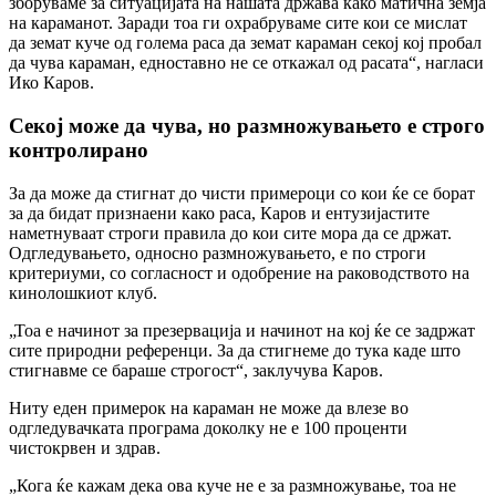
зборуваме за ситуацијата на нашата држава како матична земја
на караманот. Заради тоа ги охрабруваме сите кои се мислат
да земат куче од голема раса да земат караман секој кој пробал
да чува караман, едноставно не се откажал од расата“, нагласи
Ико Каров.
Секој може да чува, но размножувањето е строго
контролирано
За да може да стигнат до чисти примероци со кои ќе се борат
за да бидат признаени како раса, Каров и ентузијастите
наметнуваат строги правила до кои сите мора да се држат.
Одгледувањето, односно размножувањето, е по строги
критериуми, со согласност и одобрение на раководството на
кинолошкиот клуб.
„Тоа е начинот за презервација и начинот на кој ќе се задржат
сите природни референци. За да стигнеме до тука каде што
стигнавме се бараше строгост“, заклучува Каров.
Ниту еден примерок на караман не може да влезе во
одгледувачката програма доколку не е 100 проценти
чистокрвен и здрав.
„Кога ќе кажам дека ова куче не е за размножување, тоа не