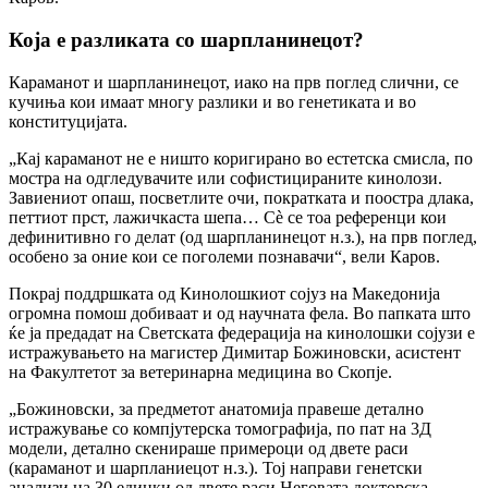
Која е разликата со шарпланинецот?
Караманот и шарпланинецот, иако на прв поглед слични, се
кучиња кои имаат многу разлики и во генетиката и во
конституцијата.
„Кај караманот не е ништо коригирано во естетска смисла, по
мостра на одгледувачите или софистицираните кинолози.
Завиениот опаш, посветлите очи, пократката и поостра длака,
петтиот прст, лажичкаста шепа… Сè се тоа референци кои
дефинитивно го делат (од шарпланинецот н.з.), на прв поглед,
особено за оние кои се поголеми познавачи“, вели Каров.
Покрај поддршката од Кинолошкиот сојуз на Македонија
огромна помош добиваат и од научната фела. Во папката што
ќе ја предадат на Светската федерација на кинолошки сојузи е
истражувањето на магистер Димитар Божиновски, асистент
на Факултетот за ветеринарна медицина во Скопје.
„Божиновски, за предметот анатомија правеше детално
истражување со компјутерска томографија, по пат на 3Д
модели, детално скенираше примероци од двете раси
(караманот и шарпланиецот н.з.). Тој направи генетски
анализи на 30 единки од двете раси.Неговата докторска