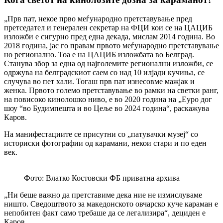
„Прв пат, некое прво меѓународно претставување пред
претседател и генерален секретар на ФЦИ кои се на ЦАЦИБ
изложби е сигурно пред една декада, мислам 2014 година. Во
2018 година, јас го правам првото меѓународно претставување
но регионално. Тоа е на ЦАЦИБ изложбата во Белград.
Станува збор за една од најголемите регионални изложби, се
одржува на белградскиот саем со над 10 илјади кучиња, се
случува во пет хали. Тогаш прв пат изнесовме мажјак и
женка. Првото големо претставување во рамки на светки ранг,
на повисоко кинолошко ниво, е во 2020 година на „Еуро дог
шоу “во Будимпешта и во Цеље во 2024 година“, раскажува
Каров.
На манифестациите се присутни со „патувачки музеј“ со
историски фотографии од карамани, некои стари и по еден
век.
Фото: Влатко Костовски ФБ приватна архива
„Ни беше важно да претставиме дека ние не измислуваме
ништо. Сведоштвото за македонското овчарско куче караман е
непобитен факт само требаше да се легализира“, дециден е
Каров.