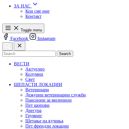
ЗА НАС
Кои сме ние
Контакт
Toggle menu
Facebook
Instagram
Search
ВЕСТИ
Актуелно
Колумни
Свет
ШЕПАСТИ ЛОКАЦИИ
Ветеринари
Дежурни ветеринарни служби
Пансиони за миленици
Пет шопови
Дресура
Груминг
Шетање на кучиња
Пет френдли локации