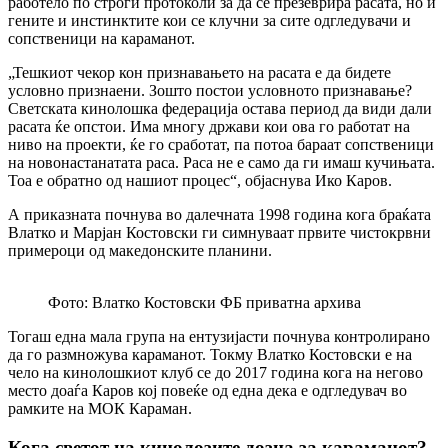
работело по строги протоколи за да се презеврира расата, но и
гените и инстинктите кои се клучни за сите одгледувачи и
сопственици на караманот.
„Тешкиот чекор кон признавањето на расата е да бидете
условно признаени. Зошто постои условното признавање?
Светската кинолошка федерација остава период да види дали
расата ќе опстои. Има многу држави кои ова го работат на
ниво на проекти, ќе го сработат, па потоа бараат сопственици
на новонастанатата раса. Раса не е само да ги имаш кучињата.
Тоа е обратно од нашиот процес“, објаснува Ико Каров.
А приказната почнува во далечната 1998 година кога браќата
Влатко и Марјан Костовски ги симнуваат првите чистокрвни
примероци од македонските планини.
Фото: Влатко Костовски ФБ приватна архива
Тогаш една мала група на ентузијасти почнува контролирано
да го размножува караманот. Токму Влатко Костовски е на
чело на кинолошкиот клуб се до 2017 година кога на негово
место доаѓа Каров кој повеќе од една дека е одгледувач во
рамките на МОК Караман.
Кога светот на кинолозите дозна за караманот?