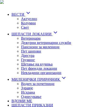
Skip
to
main
ВЕСТИ
content
Актуелно
Колумни
Свет
ШЕПАСТИ ЛОКАЦИИ
Ветеринари
Дежурни ветеринарни служби
Пансиони за миленици
Пет шопови
Дресура
Груминг
Шетање на кучиња
Пет френдли локации
Невладини организации
МИЛЕНИЧКИ ПРИРАЧНИК
Водич за почетници
Здравје
Исхрана
Однесување
ВДОМИ МЕ
ШЕПАСТИ ПРИКАЗНИ