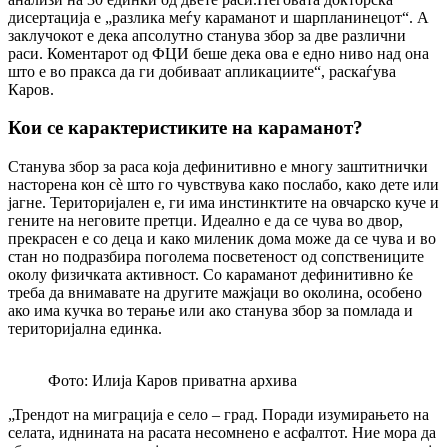
дисертација е „разлика меѓу караманот и шарпланинецот“. А
заклучокот е дека апсолутно станува збор за две различни
раси. Коментарот од ФЦИ беше дека ова е едно ниво над она
што е во пракса да ги добиваат апликациите“, раскаѓува
Каров.
Кои се карактеристиките на караманот?
Станува збор за раса која дефинитивно е многу заштитнички
насторена кон сѐ што го чувствува како послабо, како дете или
јагне. Територијален е, ги има инстинктите на овчарско куче и
гените на неговите претци. Идеално е да се чува во двор,
прекрасен е со деца и како миленик дома може да се чува и во
стан но подразбира поголема посветеност од сопствениците
околу физичката активност. Со караманот дефинитивно ќе
треба да внимавате на другите мажјаци во околина, особено
ако има кучка во терање или ако станува збор за помлада и
територијална единка.
Фото: Илија Каров приватна архива
„Трендот на миграција е село – град. Поради изумирањето на
селата, иднината на расата несомнено е асфалтот. Ние мора да