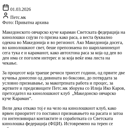
01.03.2026
Петс.мк
Фото: Приватна архива
Македонското овчарско куче караман Светската федерација на
кинолошки сојузи го призна како раса, а веста буквално
одекна во Македонија и во регионот. Ако Македонија досега,
во кинолошкиот свет, беше препознаена по шарпланинецот
сега тука е и караманот, како автохтона раса за која од ден во
ден има се поголем интерес и за која веќе има листа на
чекање.
За процесот која траеше речиси триесет години, од првите две
кучиња донесени од дивината во боксови, до потврдата за
условно признавање, за макотрпната работа и процес, за
жртвите и предизвиците Петс.мк зборува со Илија Ико Каров,
претседател на кинолошкиот клуб „Македонско овчарско
куче Караман“.
Вели дека откако тој е на чело на кинолошкиот клуб, како
врвен приоритет го поставил признавањето на расата и затоа
ги интензивирал контактите и соработката со Светската
кинолошка федерација (ФЦИ). Истовремено на терен се