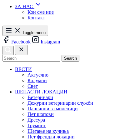
ЗА НАС
Кои сме ние
Контакт
Toggle menu
Facebook
Instagram
Search
ВЕСТИ
Актуелно
Колумни
Свет
ШЕПАСТИ ЛОКАЦИИ
Ветеринари
Дежурни ветеринарни служби
Пансиони за миленици
Пет шопови
Дресура
Груминг
Шетање на кучиња
Пет френдли локации