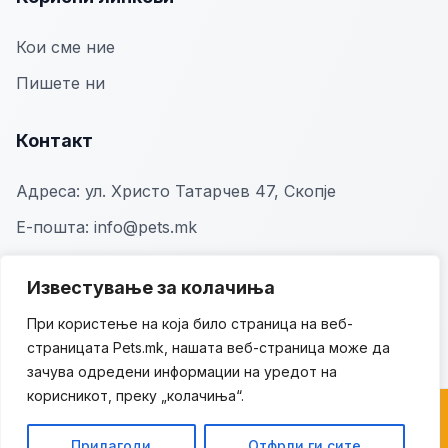
Кои сме ние
Пишете ни
Контакт
Адреса:
ул. Христо Татарчев 47, Скопје
Е-пошта:
info@pets.mk
Известување за колачиња
При користење на која било страница на веб-
страницата Pets.mk, нашата веб-страница може да
зачува одредени информации на уредот на
корисникот, преку „колачиња“.
© 2026 Pets.mk. Сите права се задржани.
Прилагоди
Отфрли ги сите