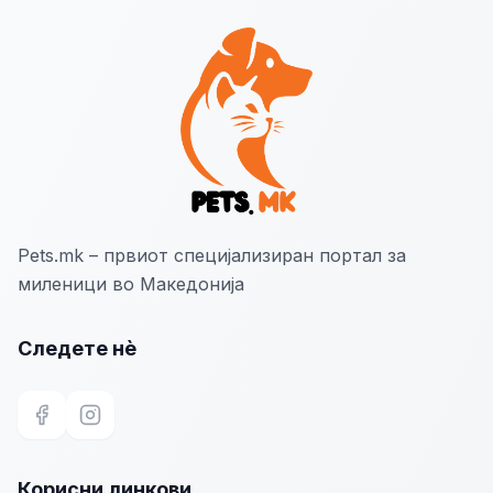
Pets.mk – првиот специјализиран портал за
миленици во Македонија
Следете нѐ
Facebook
Instagram
Корисни линкови