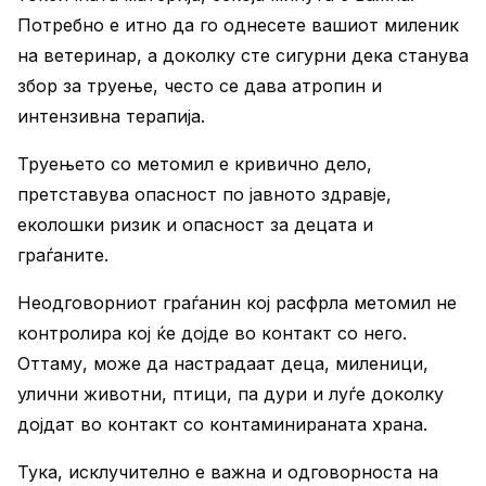
Потребно е итно да го однесете вашиот миленик
на ветеринар, а доколку сте сигурни дека станува
збор за труење, често се дава атропин и
интензивна терапија.
Труењето со метомил е кривично дело,
претставува опасност по јавното здравје,
еколошки ризик и опасност за децата и
граѓаните.
Неодговорниот граѓанин кој расфрла метомил не
контролира кој ќе дојде во контакт со него.
Оттаму, може да настрадаат деца, миленици,
улични животни, птици, па дури и луѓе доколку
дојдат во контакт со контаминираната храна.
Тука, исклучително е важна и одговорноста на