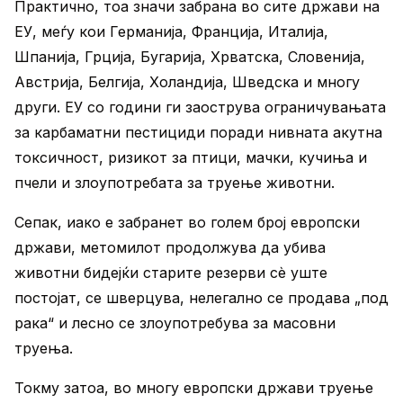
Практично, тоа значи забрана во сите држави на
ЕУ, меѓу кои Германија, Франција, Италија,
Шпанија, Грција, Бугарија, Хрватска, Словенија,
Австрија, Белгија, Холандија, Шведска и многу
други. ЕУ со години ги заострува ограничувањата
за карбаматни пестициди поради нивната акутна
токсичност, ризикот за птици, мачки, кучиња и
пчели и злоупотребата за труење животни.
Сепак, иако е забранет во голем број европски
држави, метомилот продолжува да убива
животни бидејќи старите резерви сè уште
постојат, се шверцува, нелегално се продава „под
рака“ и лесно се злоупотребува за масовни
труења.
Токму затоа, во многу европски држави труење