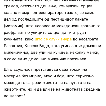
тремор, отежнато дишење, конвулзии, срцев
колапс и смрт од респираторен застој се само
дел од последиците од пестицидот ланате
(метомил), што несовесни македонски граѓани го
расфрлаат по улиците со цел да ги отрујат
кучињата, како
што се случи вчера
во населбата
Расадник, Кисела Вода, кога угинаа две домашни
миленичиња, две улични кучиња, неколку мачки,
а само едно домашно милениче преживеа.
Што всушност претставува оваа токсична
материја без мирис, вкус и боја, што сериозно
може да го загрози животот и на луѓето и на
животните, но и да влијае на животната средина
во целост?