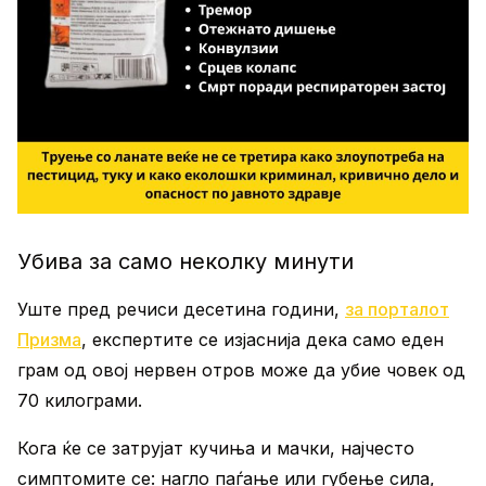
Убива за само неколку минути
Уште пред речиси десетина години,
за порталот
Призма
, експертите се изјаснија дека само еден
грам од овој нервен отров може да убие човек од
70 килограми.
Кога ќе се затрујат кучиња и мачки, најчесто
симптомите се: нагло паѓање или губење сила,