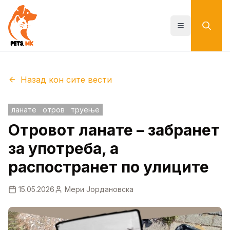
Skip
to
main
Toggle menu
content
Назад кон сите вести
ланате
отров
труење
Отровот ланате – забранет
за употреба, а
распостранет по улиците
15.05.2026
Мери Јордановска