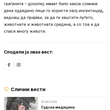
граѓаните – доколку имаат било каков сомнеж
дека одредено лице го користи овој инсектицид,
веднаш да пријави, за да ги заштити луѓето,
животните и животната средина, а со тоа и да
спаси многу животи.
Сподели ја оваа вест:
Сподели на Facebook
Сподели на Instagram
Слични вести
10.06.2026
Судска медицина: