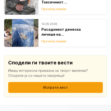
Токсичниот
инсектицид ланате
Прочитај повеќе
е отровот што деца
го пронајдоа во
близина на детско
14.05.2026
игралиште во
Расадникот денеска
Кисела Вода
личеше на
мртовечница –
Прочитај повеќе
угинаа и домашни и
маалски миленици
како последица на
отров
Сподели ги твоите вести
Имаш интересна приказна за твојот миленик?
Сподели ја со нашата заедница!
Испрати вест