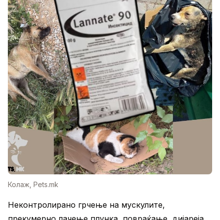
Колаж, Pets.mk
Неконтролирано грчење на мускулите,
прекумерно лачење плунка, повраќање, дијареја,