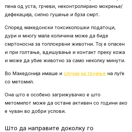
пена од уста, грчеви, неконтролирано мокрење/
дефекација, силно гушење и брза смрт.
Според македонски токсиколошки податоци,
дури и многу мала количина може да биде
смртоносна за топлокрвни животни. Тој е опасен
и при голтање, вдишување и контакт преку кожа
и може да убие животно за само неколку минути.
Во Македонија имаше и
случаи на труење
на луѓе
со метомил.
Она што е особено загрижувачко е што
метомилот може да остане активен со години ако
е чуван во добри услови.
Што да направите доколку го