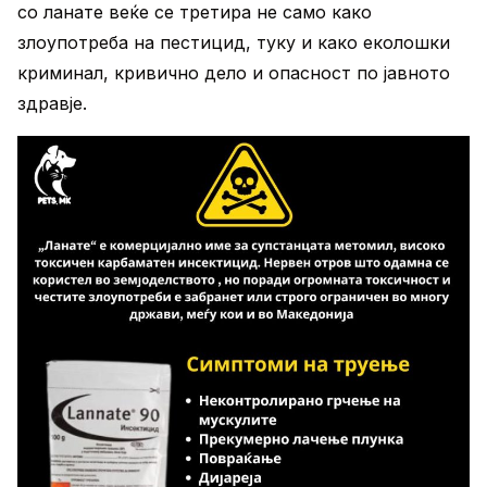
со ланате веќе се третира не само како
злоупотреба на пестицид, туку и како еколошки
криминал, кривично дело и опасност по јавното
здравје.