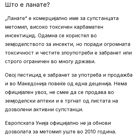
Што е ланате?
„Ланате“ е комерцијално име за супстанцата
метомил, високо токсичен карбаматен
инсектицид. Одамна се користел во
земјоделството за инсекти, но поради огромната
токсичност и честите злоупотреби е забранет или
строго ограничен во многу држави.
Овој пестицид е забранет за употреба и продажба
и во Македонија повеќе од една деценија. Нема
официјален увоз, не смее да се продава во
земјоделски аптеки и е тргнат од листата на
дозволени активни супстанци.
Европската Унија официјално не ја обнови
дозволата за метомил уште во 2010 година.