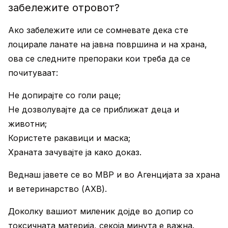
забележите отровот?
Ако забележите или се сомневате дека сте
лоцирале ланате на јавна површина и на храна,
ова се следните препораки кои треба да се
почитуваат:
Не допирајте со голи раце;
Не дозволувајте да се приближат деца и
животни;
Користете ракавици и маска;
Храната зачувајте ја како доказ.
Веднаш јавете се во МВР и во Агенцијата за храна
и ветеринарство (АХВ).
Доколку вашиот миленик дојде во допир со
токсичната материја, секоја минута е важна.