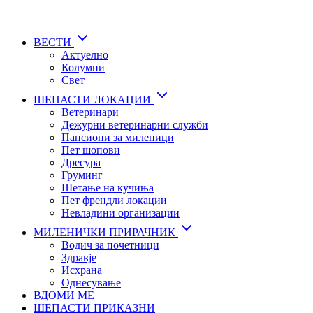
Skip
to
main
ВЕСТИ
content
Актуелно
Колумни
Свет
ШЕПАСТИ ЛОКАЦИИ
Ветеринари
Дежурни ветеринарни служби
Пансиони за миленици
Пет шопови
Дресура
Груминг
Шетање на кучиња
Пет френдли локации
Невладини организации
МИЛЕНИЧКИ ПРИРАЧНИК
Водич за почетници
Здравје
Исхрана
Однесување
ВДОМИ МЕ
ШЕПАСТИ ПРИКАЗНИ