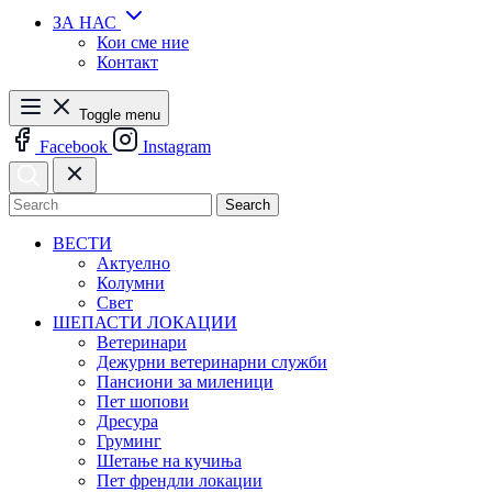
ЗА НАС
Кои сме ние
Контакт
Toggle menu
Facebook
Instagram
Search
ВЕСТИ
Актуелно
Колумни
Свет
ШЕПАСТИ ЛОКАЦИИ
Ветеринари
Дежурни ветеринарни служби
Пансиони за миленици
Пет шопови
Дресура
Груминг
Шетање на кучиња
Пет френдли локации