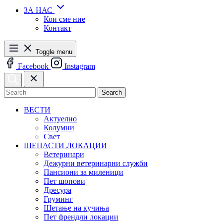
ЗА НАС
Кои сме ние
Контакт
Toggle menu
Facebook
Instagram
Search
ВЕСТИ
Актуелно
Колумни
Свет
ШЕПАСТИ ЛОКАЦИИ
Ветеринари
Дежурни ветеринарни служби
Пансиони за миленици
Пет шопови
Дресура
Груминг
Шетање на кучиња
Пет френдли локации