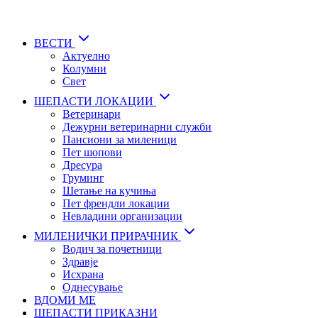
Skip
to
main
ВЕСТИ
content
Актуелно
Колумни
Свет
ШЕПАСТИ ЛОКАЦИИ
Ветеринари
Дежурни ветеринарни служби
Пансиони за миленици
Пет шопови
Дресура
Груминг
Шетање на кучиња
Пет френдли локации
Невладини организации
МИЛЕНИЧКИ ПРИРАЧНИК
Водич за почетници
Здравје
Исхрана
Однесување
ВДОМИ МЕ
ШЕПАСТИ ПРИКАЗНИ