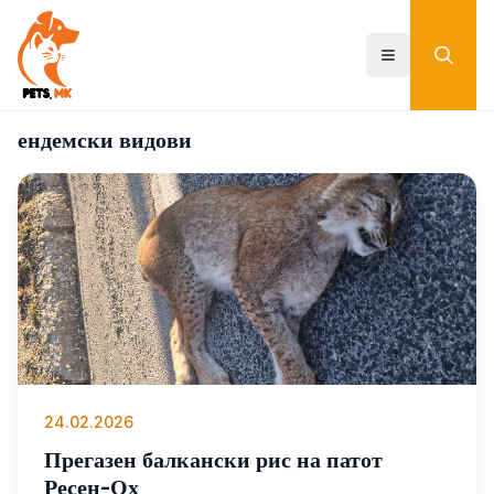
Skip
to
main
Toggle menu
content
ендемски видови
24.02.2026
Прегазен балкански рис на патот
Ресен-Ох