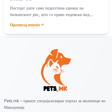
Постојат уште само педесетина единки на
балканскиот рис, што го прави ендемски вид
животно
Прочитај повеќе
Pets.mk – првиот специјализиран портал за миленици во
Македонија