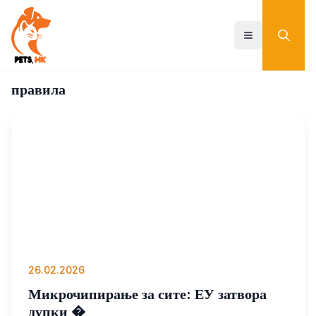
Skip
to
main
Toggle menu
content
правила
26.02.2026
Микрочипирање за сите: ЕУ затвора
дупки �