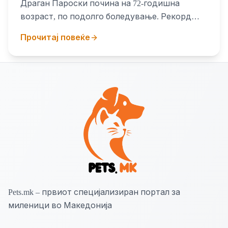
Драган Пароски почина на 72-годишна
возраст, по подолго боледување. Рекорд
никогаш нема да биде тоа што беше
Прочитај повеќе
Pets.mk – првиот специјализиран портал за
миленици во Македонија