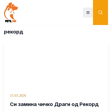
Skip
to
main
Toggle menu
content
рекорд
15.03.2026
Си замина чичко Драги од Рекорд