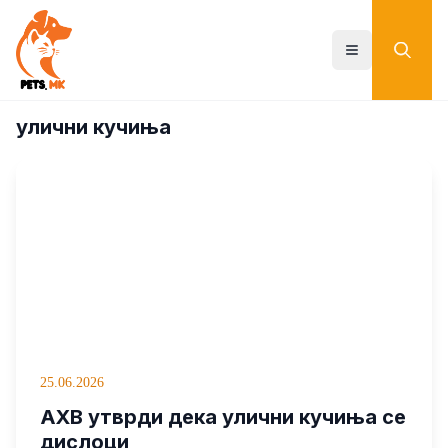
Skip
to
main
Toggle menu
content
улични кучиња
25.06.2026
АХВ утврди дека улични кучиња се
дислоци