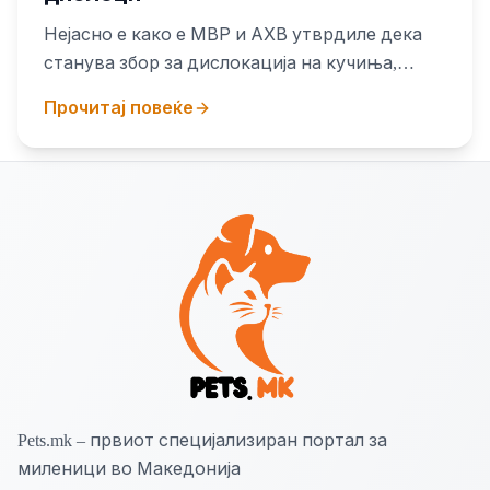
Нејасно е како е МВР и АХВ утврдиле дека
станува збор за дислокација на кучиња,
доколку не се знае каде завршиле истите,
Прочитај повеќе
ниту дали биле воопшто дислоцирани
Pets.mk – првиот специјализиран портал за
миленици во Македонија