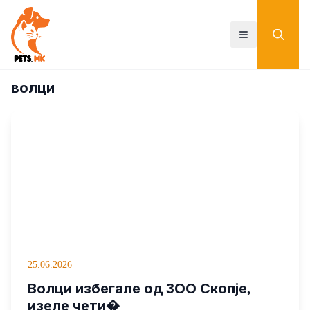
Skip
to
main
Toggle menu
content
волци
25.06.2026
Волци избегале од ЗОО Скопје,
изеле чети�