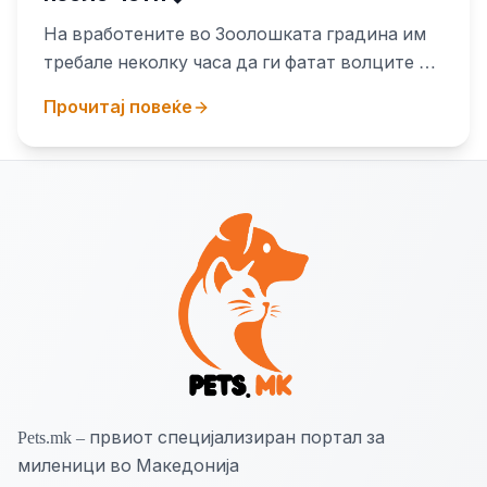
На вработените во Зоолошката градина им
требале неколку часа да ги фатат волците и
да ги вратат во живеалиштето
Прочитај повеќе
Pets.mk – првиот специјализиран портал за
миленици во Македонија