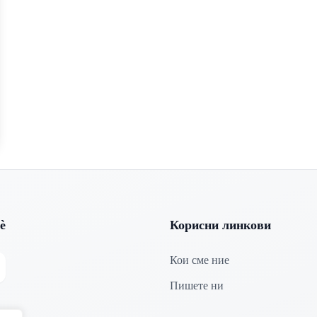
ѐ
Корисни линкови
Кои сме ние
tagram
Пишете ни