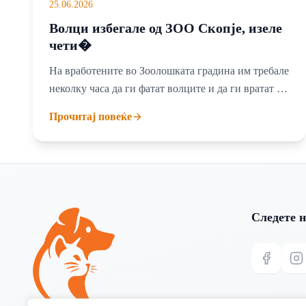
25.06.2026
Волци избегале од ЗОО Скопје, изеле
чети�
На вработените во Зоолошката градина им требале
неколку часа да ги фатат волците и да ги вратат во
живеалиштето
Прочитај повеќе
Следете н
Facebook
Ins