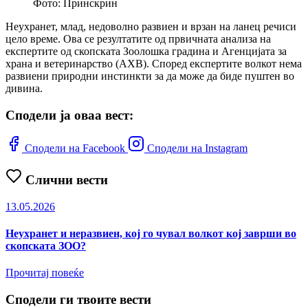
Фото: Принскрин
Неухранет, млад, недоволно развиен и врзан на ланец речиси
цело време. Ова се резултатите од првичната анализа на
експертите од скопската Зоолошка градина и Агенцијата за
храна и ветеринарство (АХВ). Според експертите волкот нема
развиени природни инстинкти за да може да биде пуштен во
дивина.
Сподели ја оваа вест:
Сподели на Facebook
Сподели на Instagram
Слични вести
13.05.2026
Неухранет и неразвиен, кој го чувал волкот кој заврши во
скопската ЗОО?
Прочитај повеќе
Сподели ги твоите вести