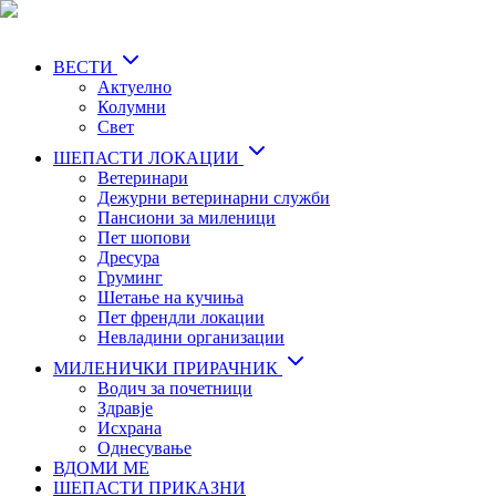
Skip
to
main
ВЕСТИ
content
Актуелно
Колумни
Свет
ШЕПАСТИ ЛОКАЦИИ
Ветеринари
Дежурни ветеринарни служби
Пансиони за миленици
Пет шопови
Дресура
Груминг
Шетање на кучиња
Пет френдли локации
Невладини организации
МИЛЕНИЧКИ ПРИРАЧНИК
Водич за почетници
Здравје
Исхрана
Однесување
ВДОМИ МЕ
ШЕПАСТИ ПРИКАЗНИ