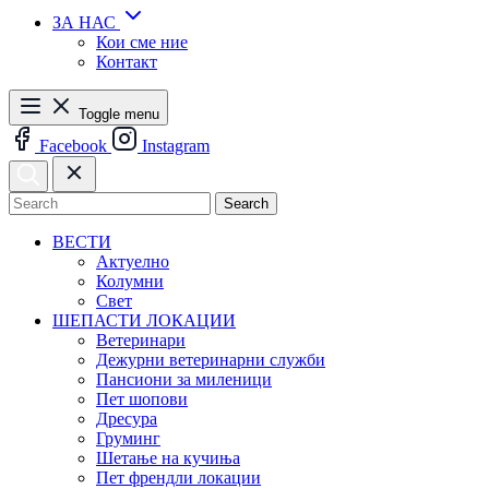
ЗА НАС
Кои сме ние
Контакт
Toggle menu
Facebook
Instagram
Search
ВЕСТИ
Актуелно
Колумни
Свет
ШЕПАСТИ ЛОКАЦИИ
Ветеринари
Дежурни ветеринарни служби
Пансиони за миленици
Пет шопови
Дресура
Груминг
Шетање на кучиња
Пет френдли локации