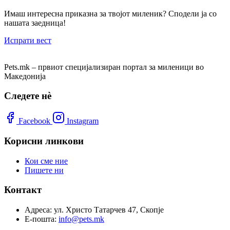
Имаш интересна приказна за твојот миленик? Сподели ја со
нашата заедница!
Испрати вест
Pets.mk – првиот специјализиран портал за миленици во
Македонија
Следете нѐ
Facebook
Instagram
Корисни линкови
Кои сме ние
Пишете ни
Контакт
Адреса:
ул. Христо Татарчев 47, Скопје
Е-пошта:
info@pets.mk