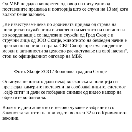
Од МВР не дадоа конкретен одговор на ниту едно од
поставените прашања и повторија што се случи на 13 мај кога
волкот беше заловен.
„Ве известуваме дека по добиената пријава од страна на
полициски службеници е излезено на местото на настанот и
во координација со надлежни служби од Град Скопје и
стручни лица од ЗОО Скопје, животното на безбеден начин е
преземено од нивна страна. СВР Скопје презема соодветни
мерки и активности за целосно расчистување на овој настан“,
стои во официјалниот одговор на МВР.
Фото: Skopje ZOO / Зоолошка градина Скопје
Останува непознато дали некој во скопската полиција ги
прегледал камерите поставени на сообраќајниците, системот
„сејф сити“ и дали се побарани снимки од видео надзор на
објектите во близина.
Волкот е диво животно и негово чување е забрането со
Законот за заштита на природата во член 32 и со Кривичниот
законик.