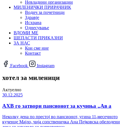
Невладини организации
МИЛЕНИЧКИ ПРИРАЧНИК
Водич за почетници
Здравје
Исхрана
Однесување
ВДОМИ МЕ
ШЕПАСТИ ПРИКАЗНИ
ЗА НАС
Кои сме ние
Контакт
Facebook
Instagram
хотел за миленици
Актуелно
30.12.2025
АХВ го затвори пансионот за кучиња „Ав а
Неколку дена по престој во пансионот, угина 11-месечното
кученце Мајло, чија сопственичка Ана Пејковска обелодени
дека се заразило со парвовироза