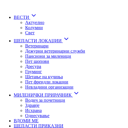
Skip
to
main
ВЕСТИ
content
Актуелно
Колумни
Свет
ШЕПАСТИ ЛОКАЦИИ
Ветеринари
Дежурни ветеринарни служби
Пансиони за миленици
Пет шопови
Дресура
Груминг
Шетање на кучиња
Пет френдли локации
Невладини организации
МИЛЕНИЧКИ ПРИРАЧНИК
Водич за почетници
Здравје
Исхрана
Однесување
ВДОМИ МЕ
ШЕПАСТИ ПРИКАЗНИ