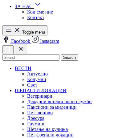
ЗА НАС
Кои сме ние
Контакт
Toggle menu
Facebook
Instagram
Search
ВЕСТИ
Актуелно
Колумни
Свет
ШЕПАСТИ ЛОКАЦИИ
Ветеринари
Дежурни ветеринарни служби
Пансиони за миленици
Пет шопови
Дресура
Груминг
Шетање на кучиња
Пет френдли локации