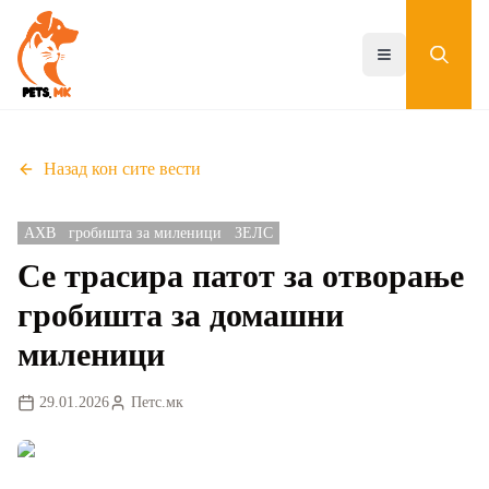
Skip
to
main
Toggle menu
content
Назад кон сите вести
АХВ
гробишта за миленици
ЗЕЛС
Се трасира патот за отворање
гробишта за домашни
миленици
29.01.2026
Петс.мк