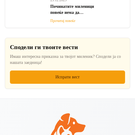
23.12.2025
Починатите миленици
повеќе нема да
завршуваат на депонии,
Прочитај повеќе
најавена е изградба на
гробишта
Сподели ги твоите вести
Имаш интересна приказна за твојот миленик? Сподели ја со
нашата заедница!
Испрати вест