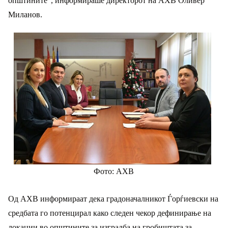
општините“, информираше директорот на АХВ Оливер
Миланов.
Фото: АХВ
Од АХВ информираат дека градоначалникот Ѓорѓиевски на
средбата го потенцирал како следен чекор дефинирање на
локации во општините за изградба на гробиштата за