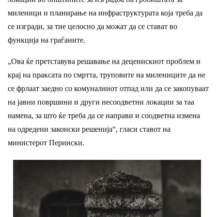
миленици и планирање на инфраструктурата која треба да
се изгради, за тие целосно да можат да се стават во
функција на граѓаните.
„Ова ќе претставува решавање на деценискиот проблем и
крај на праксата по смртта, труповите на милениците да не
се фрлаат заедно со комуналниот отпад или да се закопуваат
на јавни површини и други несоодветни локации за таа
намена, за што ќе треба да се направи и соодветна измена
на одредени законски решенија“, гласи ставот на
министерот Перински.