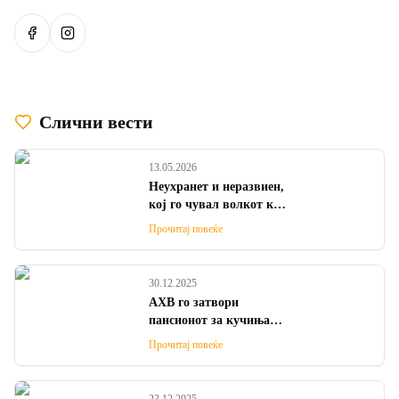
Сподели на Facebook
Сподели на Instagram
Слични вести
13.05.2026
Неухранет и неразвиен,
кој го чувал волкот кој
заврши во скопската
Прочитај повеќе
ЗОО?
30.12.2025
АХВ го затвори
пансионот за кучиња
„Ав ав“ поради можен
Прочитај повеќе
опасен смртоносен вирус