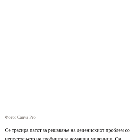
Фото: Canva Pro
Се трасира патот за решавање на деценискиот проблем со
непостоењето на гробишта за домашни миленици. Од