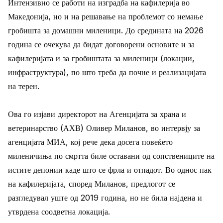
Интензивно се работи на изградба на кафилерија во
Македонија, но и на решавање на проблемот со немање
гробишта за домашни миленици. До средината на 2026
година се очекува да бидат договорени основите и за
кафилеријата и за гробиштата за миленици (локации,
инфраструктура), по што треба да почне и реализацијата
на терен.
Ова го изјави директорот на Агенцијата за храна и
ветеринарство (АХВ) Оливер Миланов, во интервју за
агенцијата МИА, кој рече дека досега повеќето
миленичиња по смртта биле оставани од сопствениците на
истите депонии каде што се фрла и отпадот. Во однос пак
на кафилеријата, според Миланов, предлогот се
разгледувал уште од 2019 година, но не била најдена и
утврдена соодветна локација.