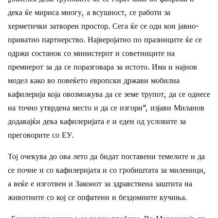
дека ќе мириса многу, а всушност, се работи за
херметички затворен простор. Сега ќе се оди кон јавно-
приватно партнерство. Најверојатно по празниците ќе се
одржи состанок со министерот и советниците на
премиерот за да се поразговара за истото. Има и најнов
модел како во повеќето европски држави мобилна
кафилерија која овозможува да се земе трупот, да се однесе
на точно утврдена место и да се изгори“, изјави Миланов
додавајќи дека кафилеријата е и еден од условите за
преговорите со ЕУ.
Тој очекува до ова лето да бидат поставени темелите и да
се почне и со кафилеријата и со гробиштата за миленици,
а веќе е изготвен и Законот за здравствена заштита на
животните со кој се опфатени и бездомните кучиња.