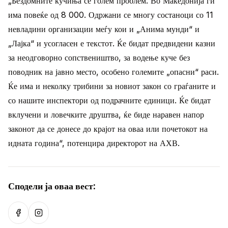
„Бездомните кучиња се голем проблем. Во Македонија ги
има повеќе од 8 000. Одржани се многу состаноци со 11
невладини организации меѓу кои и „Анима мунди“ и
„Лајка“ и усогласен е текстот. Ќе бидат предвидени казни
за неодговорно сопствеништво, за водење куче без
поводник на јавно место, особено големите „опасни“ раси.
Ќе има и неколку трибини за новиот закон со граѓаните и
со нашите инспектори од подрачните единици. Ќе бидат
вклучени и ловечките друштва, ќе биде наравен напор
законот да се донесе до крајот на оваа или почетокот на
идната година“, потенцира директорот на АХВ.
Сподели ја оваа вест:
Сподели на Facebook
Сподели на Instagram