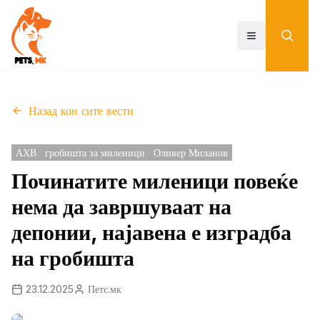
Skip
to
main
Toggle menu
content
Назад кон сите вести
АХВ
гробишта за миленици
Оливер Миланов
Починатите миленици повеќе
нема да завршуваат на
депонии, најавена е изградба
на гробишта
23.12.2025
Петс.мк