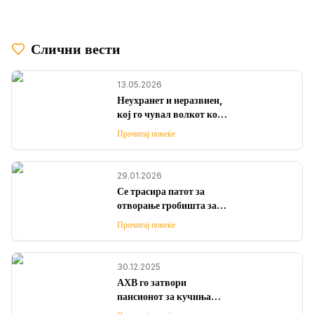
Слични вести
13.05.2026
Неухранет и неразвиен,
кој го чувал волкот кој
заврши во скопската
Прочитај повеќе
ЗОО?
29.01.2026
Се трасира патот за
отворање гробишта за
домашни миленици
Прочитај повеќе
30.12.2025
АХВ го затвори
пансионот за кучиња
„Ав ав“ поради можен