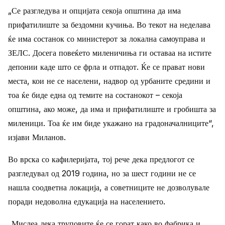
„Се разгледува и опцијата секоја општина да има
прифатилиште за бездомни кучиња. Во текот на неделава
ќе има состанок со министерот за локална самоуправа и
ЗЕЛС. Досега повеќето миленичиња ги оставаа на истите
депонии каде што се фрла и отпадот. Ќе се прават нови
места, кои не се населени, надвор од урбаните средини и
тоа ќе биде една од темите на состанокот – секоја
општина, ако може, да има и прифатилиште и гробишта за
миленици. Тоа ќе им биде укажано на градоначалниците“,
изјави Миланов.
Во врска со кафилеријата, тој рече дека предлогот се
разгледувал од 2019 година, но за шест години не се
нашла соодветна локација, а советниците не дозволувале
поради недоволна едукација на населението.
„Мислеа дека труповите ќе се горат како во фабрика и