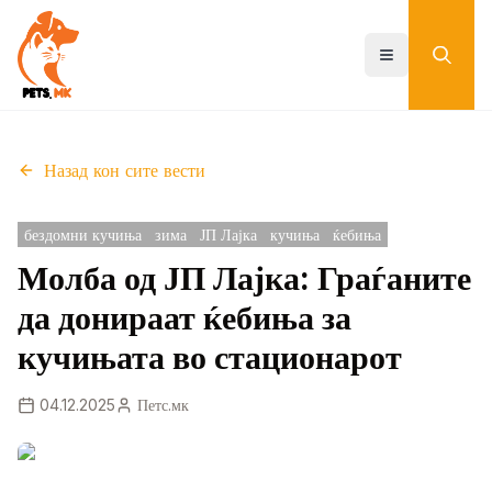
Skip
to
main
Toggle menu
content
Назад кон сите вести
бездомни кучиња
зима
ЈП Лајка
кучиња
ќебиња
Молба од ЈП Лајка: Граѓаните
да донираат ќебиња за
кучињата во стационарот
04.12.2025
Петс.мк