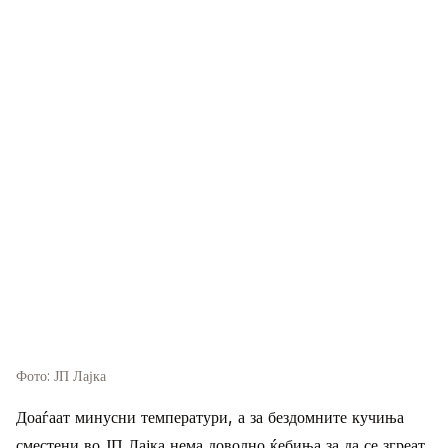
Фото: ЈП Лајка
Доаѓаат минусни температури, а за бездомните кучиња
сместени во ЈП Лајка нема доволно ќебиња за да се згреат