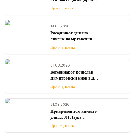
од Гостивар, ама не знае
Прочитај повеќе
каде завршиле?!
14.05.2026
Расадникот денеска
личеше на мртовечница
– угинаа и домашни и
Прочитај повеќе
маалски миленици како
последица на отров
31.03.2026
Ветеринарот Војислав
Димитровски е нов в.д.
директор на ЈП Лајка
Прочитај повеќе
21.03.2026
Привремен дом наместо
улица: ЈП Лајка
повикува граѓаните да
Прочитај повеќе
станат згрижувачи на