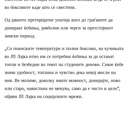
во боксовите каде што се сместени.
Од јавното претпријатие упатија апел до граѓаните да
донираат ќебиња, јамболии или черги за претстојниот
зимски период.
„Со пониските температури и полни боксови, на кучињата
во ЈП Лајка итно им се потребни ќебиња за да останат
топли и безбедни во текот на студените денови. Секое ќебе
значи удобност, топлина и чувство дека некој мисли на
нив. Ве молиме, доколку имате можност, донирајте, ново
или старо, навистина не менува, само да е чисто и цело“,
објави ЈП Лајка на социјалните мрежи.