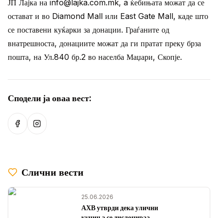
ЈП Лајка на info@lajka.com.mk, a ќебињата можат да се
остават и во Diamond Mall или East Gate Mall, каде што
се поставени куќарки за донации. Граѓаните од
внатрешноста, донациите можат да ги пратат преку брза
пошта, на Ул.840 бр.2 во населба Маџари, Скопје.
Сподели ја оваа вест:
Сподели на Facebook
Сподели на Instagram
Слични вести
25.06.2026
АХВ утврди дека улични
кучиња се дислоцираат