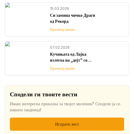
бездомни кучиња
15.03.2026
Си замина чичко Драги
од Рекорд
Прочитај повеќе
07.02.2026
Кучињата од Лајка
излегоа на „дејт“ со
граѓаните и го стоплија
Прочитај повеќе
срцето на Скопје!
Сподели ги твоите вести
Имаш интересна приказна за твојот миленик? Сподели ја со
нашата заедница!
Испрати вест