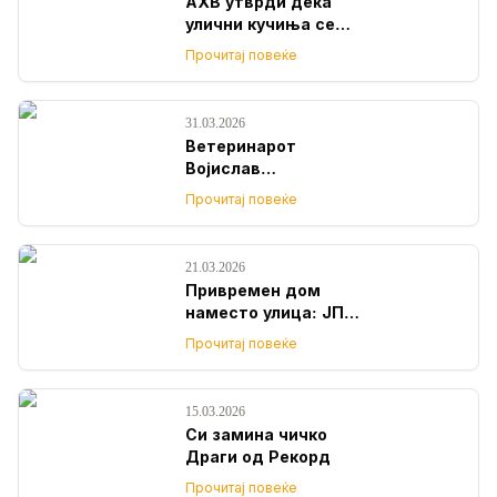
АХВ утврди дека
улични кучиња се
дислоцираат од
Прочитај повеќе
Гостивар, ама не
знае каде
завршиле?!
31.03.2026
Ветеринарот
Војислав
Димитровски е нов
Прочитај повеќе
в.д. директор на ЈП
Лајка
21.03.2026
Привремен дом
наместо улица: ЈП
Лајка повикува
Прочитај повеќе
граѓаните да станат
згрижувачи на
бездомни кучиња
15.03.2026
Си замина чичко
Драги од Рекорд
Прочитај повеќе