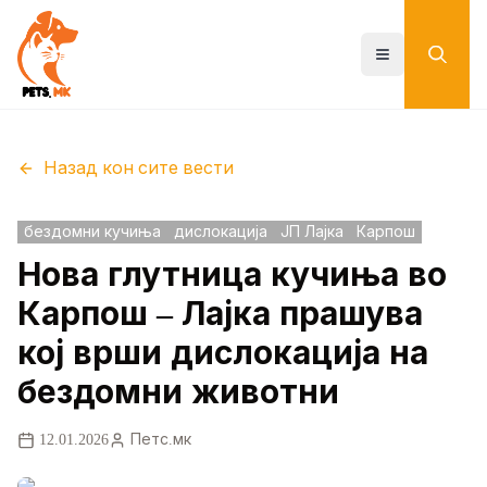
Skip
to
main
Toggle menu
content
Назад кон сите вести
бездомни кучиња
дислокација
ЈП Лајка
Карпош
Нова глутница кучиња во
Карпош – Лајка прашува
кој врши дислокација на
бездомни животни
12.01.2026
Петс.мк