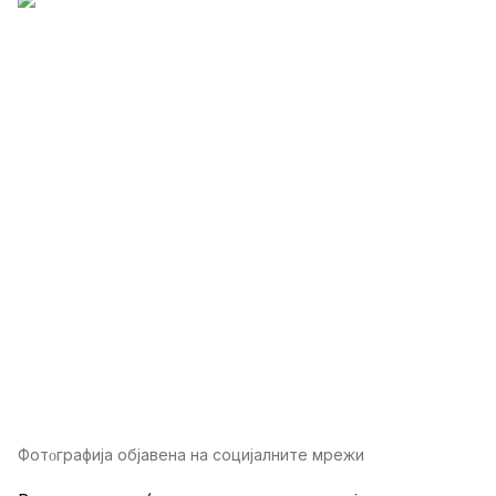
Фотoграфија објавена на социјалните мрежи