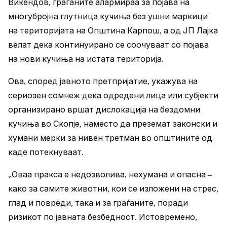
Викендов, граѓаните алармираа за појава на
многубројна глутница кучиња без ушни маркици
на територијата на Општина Карпош, а од ЈП Лајка
велат дека континуирано се соочуваат со појава
на нови кучиња на истата територија.
Ова, според јавното претпријатие, укажува на
сериозен сомнеж дека одредени лица или субјекти
организирано вршат дислокација на бездомни
кучиња во Скопје, наместо да преземат законски и
хумани мерки за нивен третман во општините од
каде потекнуваат.
„Оваа пракса е недозволива, нехумана и опасна –
како за самите животни, кои се изложени на стрес,
глад и повреди, така и за граѓаните, поради
ризикот по јавната безбедност. Истовремено,