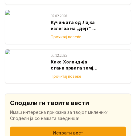
07.02.2026
Кучињата од Лајка
излегоа на „дејт“ со
граѓаните и го
Прочитај повеќе
стоплија срцето на
Скопје!
05.12.2025
Како Холандија
стана првата земја
без кучиња
Прочитај повеќе
скитници?
Сподели ги твоите вести
Имаш интересна приказна за твојот миленик?
Сподели ја со нашата заедница!
Испрати вест