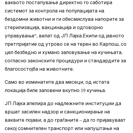
ваквото постапување директно го саботира
системот за контрола на популацијата на
бездомни животни и ги обесмислува напорите за
стерилизација, вакцинација и одговорно
управување“, велат од ЈП Лајка.Екипи од јавното
претпријатие од утрово се на терен во Карпош, со
цел безбедно и хумано заловување на кучињата,
согласно законските процедури и стандардите за
благосостојба на животните.
Само во изминатите два месеци, од истата
локација биле заловени вкупно 19 кучиња.
ЈП Лајка апелира до надлежните институции да
вршат засилен надзор и санкционирање на
ваквите појави, а до граѓаните – да го пријавуваат
секој сомнителен транспорт или напуштање на